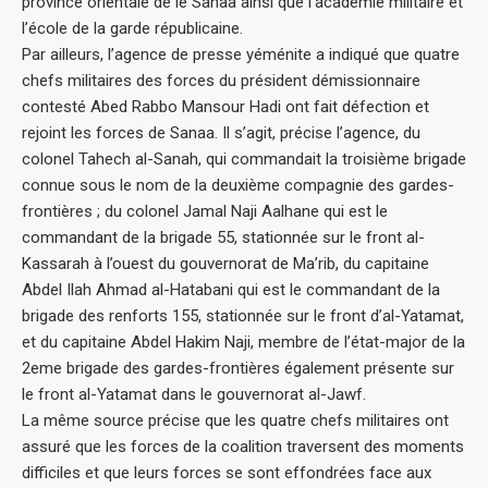
province orientale de le Sanaa ainsi que l’académie militaire et
l’école de la garde républicaine.
Par ailleurs, l’agence de presse yéménite a indiqué que quatre
chefs militaires des forces du président démissionnaire
contesté Abed Rabbo Mansour Hadi ont fait défection et
rejoint les forces de Sanaa. Il s’agit, précise l’agence, du
colonel Tahech al-Sanah, qui commandait la troisième brigade
connue sous le nom de la deuxième compagnie des gardes-
frontières ; du colonel Jamal Naji Aalhane qui est le
commandant de la brigade 55, stationnée sur le front al-
Kassarah à l’ouest du gouvernorat de Ma’rib, du capitaine
Abdel Ilah Ahmad al-Hatabani qui est le commandant de la
brigade des renforts 155, stationnée sur le front d’al-Yatamat,
et du capitaine Abdel Hakim Naji, membre de l’état-major de la
2eme brigade des gardes-frontières également présente sur
le front al-Yatamat dans le gouvernorat al-Jawf.
La même source précise que les quatre chefs militaires ont
assuré que les forces de la coalition traversent des moments
difficiles et que leurs forces se sont effondrées face aux