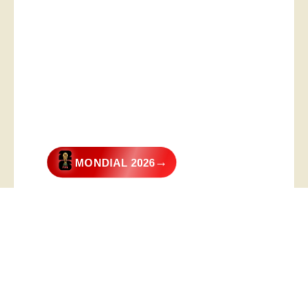
→
MONDIAL 2026
@2026 – All Right Reserved. Designed and Developed by
Digital
Transformer
.