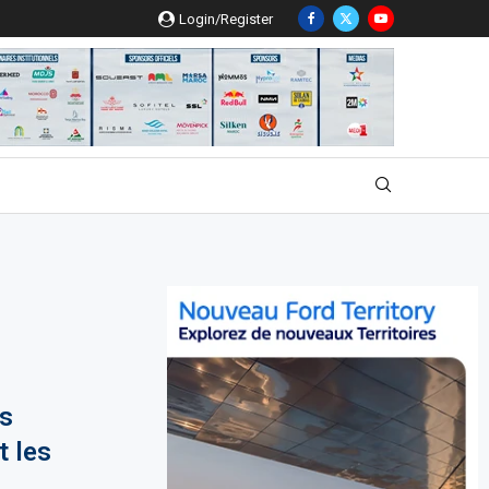
Login/Register
s
 les