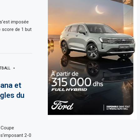
 s’est imposée
 score de 1 but
TBALL
ana et
ngles du
a Coupe
 s’imposant 2-0