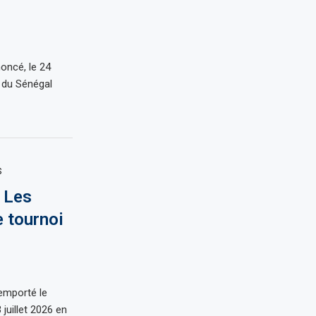
noncé, le 24
l du Sénégal
S
: Les
 tournoi
emporté le
juillet 2026 en