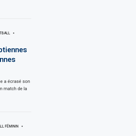
TBALL
ptiennes
ennes
ie a écrasé son
n match de la
LL FÉMININ