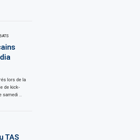
BATS
cains
dia
és lors de la
le de kick-
e samedi …
du TAS