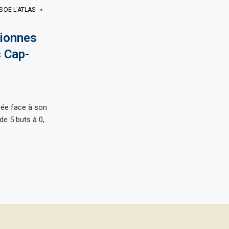
S DE L'ATLAS
Lionnes
s Cap-
sée face à son
e 5 buts à 0,