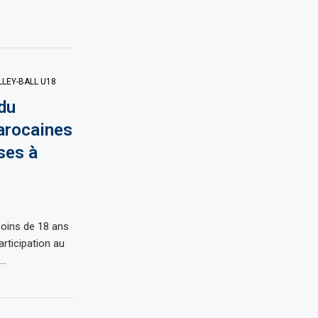
LEY-BALL U18
du
arocaines
ses à
oins de 18 ans
articipation au
 …