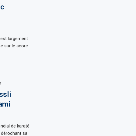
oc
’est largement
 sur le score
S
ssli
ami
ndial de karaté
n dérochant sa