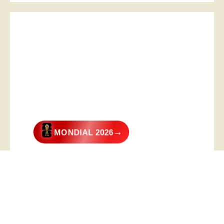
→
MONDIAL 2026
@2026 – All Right Reserved. Designed and Developed by
Digital
Transformer
.