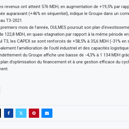
 les revenus ont atteint 576 MDH, en augmentation de +19,5% par rap
née auparavant (+46% en séquentiel), indique le Groupe dans un co
 au T3-2021.
premiers mois de l’année, OULMES poursuit son plan d’investisseme
e 122,8 MDH, en quasi-stagnation par rapport à la même période en
ul T3, les CAPEX se sont renforcés de +58,5% à 35,6 MDH (-31% en s
palement l’amélioration de l’outil industriel et des capacités logistique
’endettement du Groupe affiche une baisse de -4,3% à 1 134 MDH grâ
plan d’optimisation du financement et à une gestion efficace du cycl
ment.