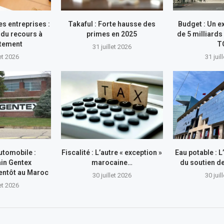
s entreprises :
Takaful : Forte hausse des
Budget : Un e
du recours à
primes en 2025
de 5 milliards
ttement
T
31 juillet 2026
let 2026
31 juil
utomobile :
Fiscalité : L’autre « exception »
Eau potable : 
in Gentex
marocaine…
du soutien 
entôt au Maroc
30 juillet 2026
30 juil
let 2026