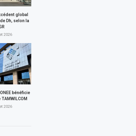
xcédent global
 de Dh, selon la
GR
let 2026
L’ONEE bénéficie
de TAMWILCOM
let 2026