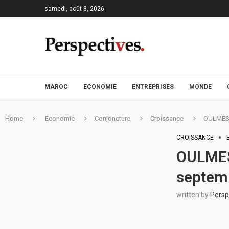
samedi, août 8, 2026
MAROC
ECONOMIE
ENTREPRISES
MONDE
Home
Economie
Conjoncture
Croissance
OULMES :
CROISSANCE
OULMES 
septem
written by
Persp