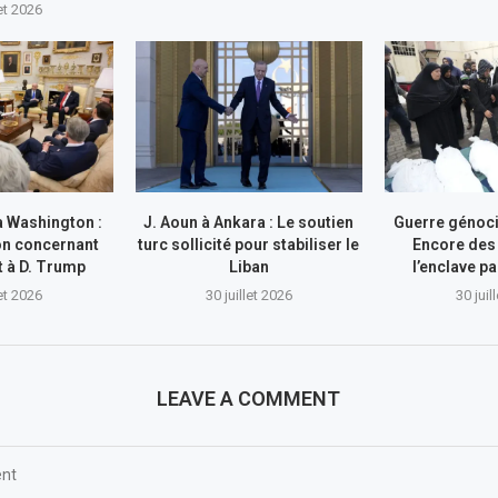
let 2026
à Washington :
J. Aoun à Ankara : Le soutien
Guerre génocid
on concernant
turc sollicité pour stabiliser le
Encore des
nt à D. Trump
Liban
l’enclave pa
let 2026
30 juillet 2026
30 juil
LEAVE A COMMENT