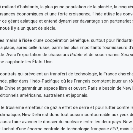
 milliard d’habitants, la plus jeune population de la planète, la cinqui
ssances économiques et une forte croissance, l’Inde
attise les conv
 ce géant asiatique et entend dynamiser davantage son partenariat 
oué il y a un quart de siècle.
les mains à l’idée d’une coopération bénéfique, surtout pour l’industr
la place, après celle russe, parmi les plus importants fournisseurs 
Inde. Avec l’exportation de chasseurs
Rafale
et de sous-marins
Scorp
ise supplante les États-Unis.
contrats qui prévoient un transfert de technologie, la France cherch
’Inde, pilier dans l’Indo-Pacifique où les Français comptent jouer un rô
la Chine et garantir un espace libre et ouvert, Paris a besoin de New
aditionnels américains, australiens et japonais.
 le troisième émetteur de gaz à effet de serre et pour lutter contre l
limatique, New Delhi est donc tout aussi incontournable aux yeux de
ussi faire avancer le dossier du nucléaire entre les deux pays. New
r l’achat d’une énorme centrale de technologie française
EPR
, mais 