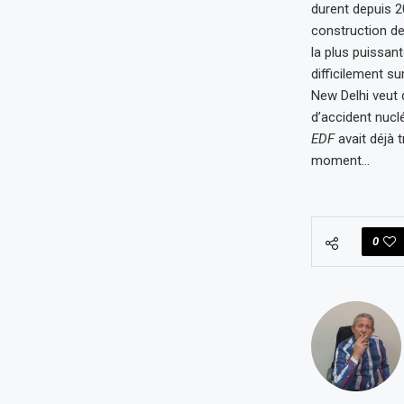
durent depuis 2
construction de
la plus puissan
difficilement su
New Delhi veut 
d’accident nucl
EDF
avait déjà 
moment…
0