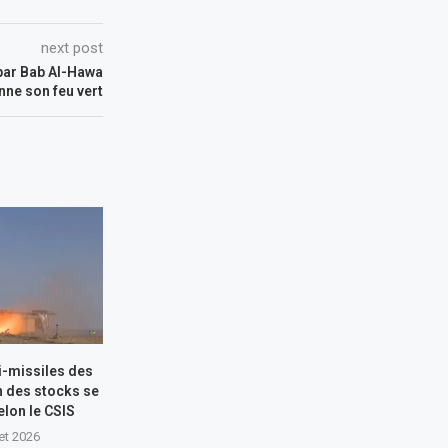
next post
 par Bab Al-Hawa
nne son feu vert
i-missiles des
n des stocks se
elon le CSIS
let 2026