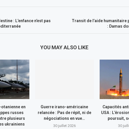
estine : L’enfance n’est pas
Transit de l’aide humanitaire
diterranée
: Damas do
YOU MAY ALSO LIKE
-otanienne en
Guerre irano-américaine
Capacités ant
appes russes
relancée : Pas de répit, ni de
USA : L’érosio
tre plusieurs
négociations en vue…
poursuit, s
res ukrainiens
30 juillet 2026
30 juil