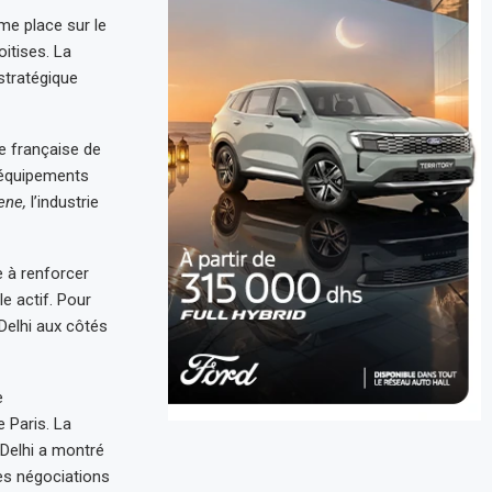
ème place sur le
oitises. La
stratégique
ie française de
d’équipements
ene,
l’industrie
e à renforcer
le actif. Pour
 Delhi aux côtés
e
 Paris. La
 Delhi a montré
les négociations