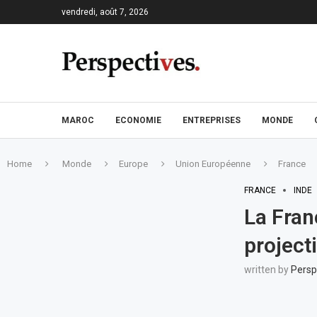
vendredi, août 7, 2026
MAROC
ECONOMIE
ENTREPRISES
MONDE
Home
Monde
Europe
Union Européenne
France
FRANCE
INDE
La Franc
project
written by
Persp