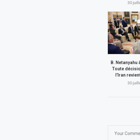
30 juil
B. Netanyahu 
Toute décisi
l’Iran revie
30 juil