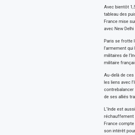
Avec bientôt 1,5
tableau des pui
France mise sur
avec New Delhi n
Paris se frotte 
l’armement qui 
militaires de l’
militaire frança
Au-delà de ces 
les liens avec l
contrebalancer 
de ses alliés tr
L’Inde est aussi
réchauffement c
France compte a
son intérêt pou