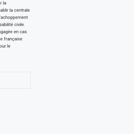
r la
blir la centrale
 d’achoppement
ilité civile.
ngagée en cas
ie française
our le