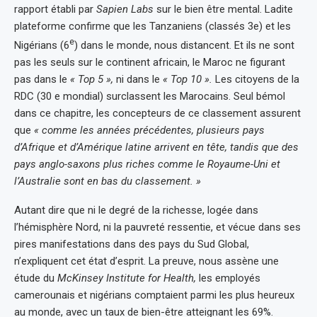
rapport établi par
Sapien Labs
sur le bien être mental. Ladite
plateforme confirme que les Tanzaniens (classés 3e) et les
e
Nigérians (6
) dans le monde, nous distancent. Et ils ne sont
pas les seuls sur le continent africain, le Maroc ne figurant
pas dans le
« Top 5 »,
ni dans le
« Top 10 ».
Les citoyens de la
RDC (30 e mondial) surclassent les Marocains. Seul bémol
dans ce chapitre, les concepteurs de ce classement assurent
que
« comme les années précédentes, plusieurs pays
d’Afrique et d’Amérique latine arrivent en tête, tandis que des
pays anglo-saxons plus riches comme le Royaume-Uni et
l’Australie sont en bas du classement. »
Autant dire que ni le degré de la richesse, logée dans
l’hémisphère Nord, ni la pauvreté ressentie, et vécue dans ses
pires manifestations dans des pays du Sud Global,
n’expliquent cet état d’esprit. La preuve, nous assène une
étude du
McKinsey Institute for Health,
les employés
camerounais et nigérians comptaient parmi les plus heureux
au monde, avec un taux de bien-être atteignant les 69%.