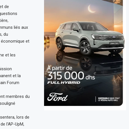
et de
 questions
ière,
ommuns liés aux
s, du
on économique et
ne et les
mission
anent et la
chain Forum
ement membres du
souligné
ésentera, lors de
 de l’AP-UpM,