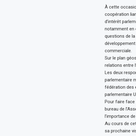
À cette occasio
coopération lia
d’intérêt parle
notamment en ce
questions de la
développement h
commerciale.
Sur le plan géo
relations entre l
Les deux respon
parlementaire m
fédération des 
parlementaire U
Pour faire face
bureau de l’Ass
l’importance d
Au cours de cet 
sa prochaine vi