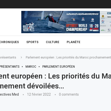
CHRONIQUES
SPORTS
CULTURE
PLANÈTE
résentants
Parlement européen : Les priorités du Maroc prochainemen
PRÉSENTANTS
MAROC
PARLEMENT EUROPÉEN
nt européen : Les priorités du M
inement dévoilées…
ectives Med
12 février 2022
0 comments