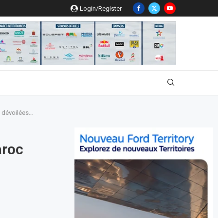
Login/Register
t dévoilées…
aroc