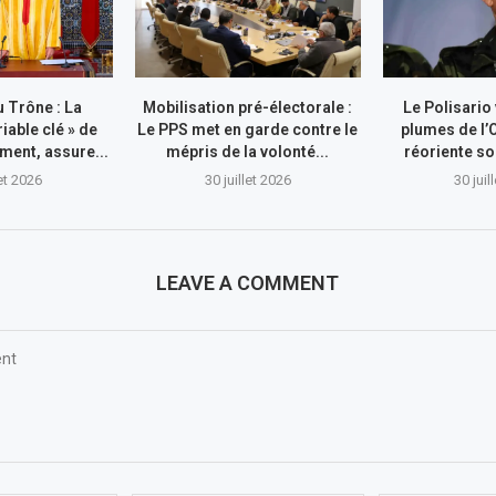
 Trône : La
Mobilisation pré-électorale :
Le Polisario
riable clé » de
Le PPS met en garde contre le
plumes de l’
ment, assure...
mépris de la volonté...
réoriente so
let 2026
30 juillet 2026
30 juil
LEAVE A COMMENT