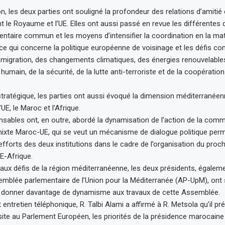
n, les deux parties ont souligné la profondeur des relations d’amitié 
nt le Royaume et l’UE. Elles ont aussi passé en revue les différentes
mentaire commun et les moyens d’intensifier la coordination en la mat
 qui concerne la politique européenne de voisinage et les défis c
 migration, des changements climatiques, des énergies renouvelable
umain, de la sécurité, de la lutte anti-terroriste et de la coopérati
stratégique, les parties ont aussi évoqué la dimension méditerranéen
’UE, le Maroc et l’Afrique.
sables ont, en outre, abordé la dynamisation de l’action de la com
ixte Maroc-UE, qui se veut un mécanisme de dialogue politique perm
efforts des deux institutions dans le cadre de l’organisation du pro
E-Afrique.
 aux défis de la région méditerranéenne, les deux présidents, égal
emblée parlementaire de l’Union pour la Méditerranée (AP-UpM), ont 
e donner davantage de dynamisme aux travaux de cette Assemblée.
entretien téléphonique, R. Talbi Alami a affirmé à R. Metsola qu’il pr
site au Parlement Européen, les priorités de la présidence marocaine