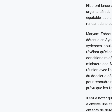
Elles ont lanc
urgente afin de 
équitable. Les 
rendant dans ce
Maryam Zabroun,
détenus en Syrie
syriennes, soul
révélant qu’elle
conditions misé
ministère des 
réunion avec l’
du dossier a d
pour résoudre r
prévu que les f
Il est à noter 
a envoyé une co
enfants de déte