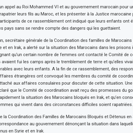
é un appel au Roi Mohammed VI et au gouvernement marocain pour un
rapatrier leurs fils au Maroc, et les présenter à la Justice marocain
participants de ce rassemblement ont indiqué que leurs enfants ont 
s pays sans se rendre compte des dangers qui les guettaient.
 secrétaire générale de la Coordination des familles de Marocains
 et en Irak, a alerté sur la situation des Marocains dans les prisons 
ignant qu’un certain nombre de femmes ont contacté le Comité de coo
s avaient fui les camps après le tremblement de terre et qu’elles viv
rables avec leurs enfants. A la fin de ce rassemblement, des respo
Affaires étrangères ont convoqué les membres du comité de coordin
attaché aux affaires consulaires pour discuter de cette situation. Un
éclaré que le Comité de coordination avait reçu des promesses du 
apidement la situation des Marocains bloqués en Irak, et qu’en consé
emmes qui vivent dans des circonstances difficiles soient rapatriées.
que la Coordination des Familles de Marocains Bloqués et Détenus en S
rrespondance au gouvernement dénonçant la situation dans laquelle
nus en Syrie et en Irak.