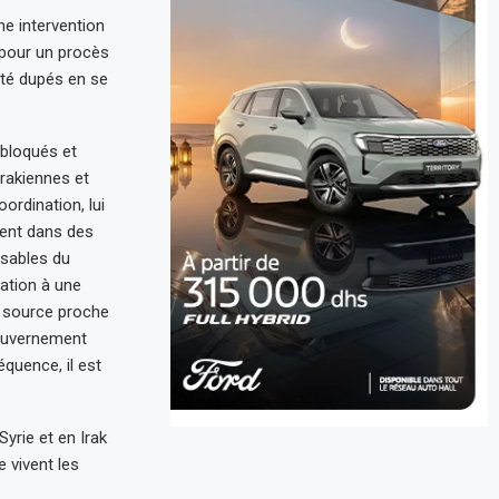
e intervention
e pour un procès
été dupés en se
 bloqués et
irakiennes et
rdination, lui
aient dans des
nsables du
ation à une
e source proche
gouvernement
quence, il est
yrie et en Irak
 vivent les