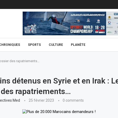
CHRONIQUES
SPORTS
CULTURE
PLANÈTE
dossier des rapatriements…
ns détenus en Syrie et en Irak : L
 des rapatriements…
ectives Med
25 février 2023
0 comments