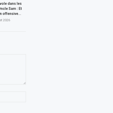
 vole dans les
Oncle Sam : Et
n offensive...
let 2026