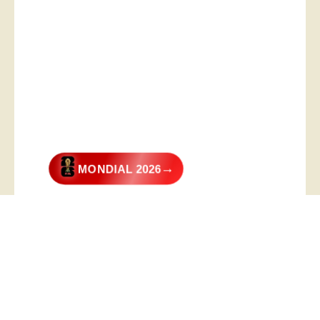
→
MONDIAL 2026
@2026 – All Right Reserved. Designed and Developed by
Digital
Transformer
.