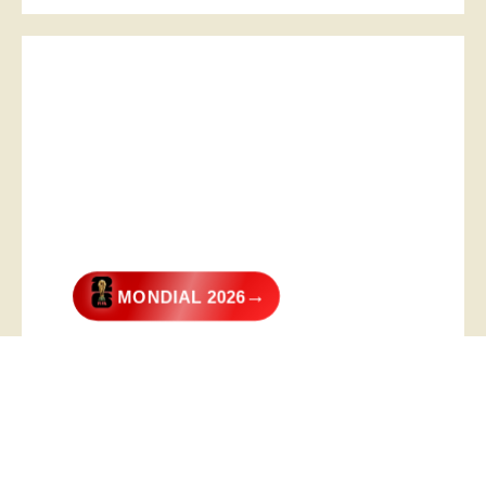
→
MONDIAL 2026
@2026 – All Right Reserved. Designed and Developed by
Digital
Transformer
.