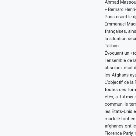
Ahmad Massoud q
» Bernard Henri-
Paris craint le d
Emmanuel Macro
françaises, ains
la situation sé
Taliban.
Évoquant un «t
l’ensemble de l
absolue» était 
les Afghans ayan
L’objectif de la
toutes ces form
été», a-t-il mis
commun, le terr
les États-Unis 
martelé tout en
afghanes ont le d
Florence Parly,