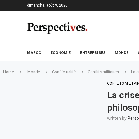
dimanche, août 9, 2026
MAROC
ECONOMIE
ENTREPRISES
MONDE
Home
Monde
Conflictualité
Conflits militaires
La c
CONFLITS MILITAI
La cris
philoso
written by
Persp