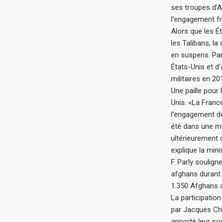
ses troupes d’
l’engagement fr
Alors que les É
les Talibans, l
en suspens. Par
États-Unis et d
militaires en 20
Une paille pour 
Unis. «La France
l’engagement d
été dans une mê
ultérieurement 
explique la mini
F. Parly soulig
afghans durant s
1.350 Afghans on
La participatio
par Jacques Chi
apporté leur so