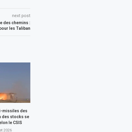
next post
ée des chemins :
 pour les Taliban
i-missiles des
n des stocks se
elon le CSIS
let 2026