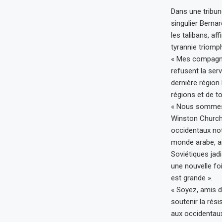
Dans une tribune
singulier Bernar
les talibans, af
tyrannie triomp
« Mes compagnon
refusent la serv
dernière région 
régions et de to
« Nous sommes, 
Winston Churchil
occidentaux not
monde arabe, ai
Soviétiques jadi
une nouvelle fo
est grande ».
« Soyez, amis de
soutenir la rés
aux occidentaux