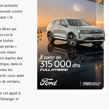
et activiste
 ensuite contre
 que « la
libres qui
ui est la
de toutes
pas perdu ».
xte citant
ance auprès des
rique, dans le
ntre les
berté, nous aider
 de certains,
ns cet appel à
’étranger et