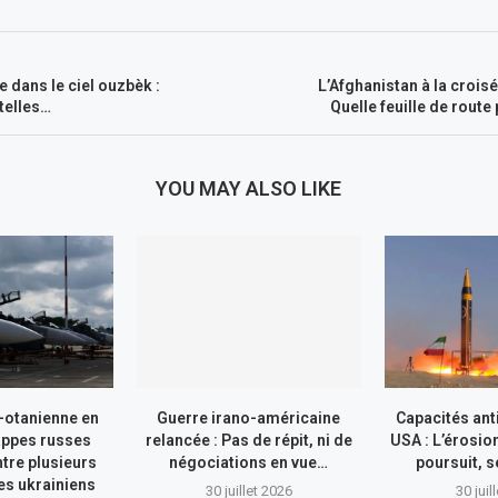
e dans le ciel ouzbèk :
L’Afghanistan à la crois
telles…
Quelle feuille de route
YOU MAY ALSO LIKE
-otanienne en
Guerre irano-américaine
Capacités ant
appes russes
relancée : Pas de répit, ni de
USA : L’érosio
tre plusieurs
négociations en vue…
poursuit, s
res ukrainiens
30 juillet 2026
30 juil