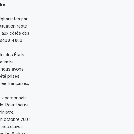
tre
Afghanistan par
ituation reste
1, aux côtés des
usqu’à 4.000
lui des États-
re entre
i nous avons
été prises
mée française»,
eux personnels
e. Pour l’heure
inistre.
 en octobre 2001
nnés d’avoir
icolas Sarkozy