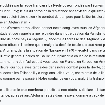
 publiée par la revue française La Règle du jeu, fondée par l’écrivain 
d Henri-Lévy, le fils du héros de la résistance antisoviétique qui lutta
firme vouloir faire « sien » le combat de son père pour la liberté, alors
he en Afghanistan ».
s d’armes et moi allons donner notre sang, avec tous les Afghans 
itude et que j’appelle à me rejoindre dans notre bastion du Panjshir, q
libre de notre pays à l’agonie », lance-t-il à l’adresse des Afghans « 
utes tribus ». Il estime que « malgré la débâcle totale », « tout n’est 
Afghans, dans la situation de l’Europe en 1940 », écrit-il, dans ce te
l et le général Charles de Gaulle, pour plaider la cause de la résist
amment : « Je m’adresse à vous tous, en France, en Europe, en Amé
lleurs, qui nous avez tant aidés dans notre combat pour la liberté, co
s, contre les Talibans il y a vingt ans : allez-vous, chers amis de la li
is comme par le passé ? Notre confiance en vous, malgré la trahison
 la liberté, le plus nombreux possible à nos côtés. », déclare-t-il da
istance, adressé aux Afghans restés dans le pays, comme à ceux de l
.