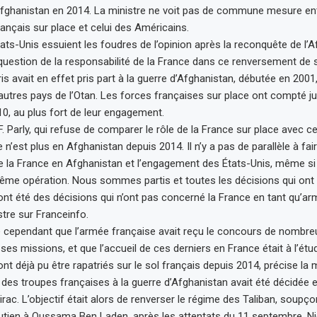
Afghanistan en 2014. La ministre ne voit pas de commune mesure en
ançais sur place et celui des Américains.
tats-Unis essuient les foudres de l’opinion après la reconquête de l’
a question de la responsabilité de la France dans ce renversement de s
is avait en effet pris part à la guerre d’Afghanistan, débutée en 200
’autres pays de l’Otan. Les forces françaises sur place ont compté j
10, au plus fort de leur engagement.
F. Parly, qui refuse de comparer le rôle de la France sur place avec ce
 n’est plus en Afghanistan depuis 2014. Il n’y a pas de parallèle à fai
e la France en Afghanistan et l’engagement des États-Unis, même s
me opération. Nous sommes partis et toutes les décisions qui ont 
ont été des décisions qui n’ont pas concerné la France en tant qu’ar
stre sur Franceinfo.
ne cependant que l’armée française avait reçu le concours de nombr
es missions, et que l’accueil de ces derniers en France était à l’étud
t déjà pu être rapatriés sur le sol français depuis 2014, précise la m
n des troupes françaises à la guerre d’Afghanistan avait été décidée
rac. L’objectif était alors de renverser le régime des Taliban, soupço
utien à Oussama Ben Laden, après les attentats du 11 septembre. N