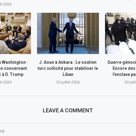
let 2026
à Washington :
J. Aoun à Ankara : Le soutien
Guerre génocid
on concernant
turc sollicité pour stabiliser le
Encore des
nt à D. Trump
Liban
l’enclave pa
let 2026
30 juillet 2026
30 juil
LEAVE A COMMENT