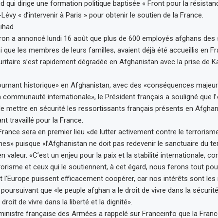
ui dirige une formation politique baptisée « Front pour la résistance
Lévy « d’intervenir à Paris » pour obtenir le soutien de la France.
jihad
n a annoncé lundi 16 août que plus de 600 employés afghans des 
i que les membres de leurs familles, avaient déjà été accueillis en F
curitaire s’est rapidement dégradée en Afghanistan avec la prise de K
ournant historique» en Afghanistan, avec des «conséquences majeu
a communauté internationale», le Président français a souligné que l
de mettre en sécurité les ressortissants français présents en Afghan
t travaillé pour la France.
 France sera en premier lieu «de lutter activement contre le terroris
es» puisque «l’Afghanistan ne doit pas redevenir le sanctuaire du ter
 en valeur. «C’est un enjeu pour la paix et la stabilité internationale, 
orisme et ceux qui le soutiennent, à cet égard, nous ferons tout pou
et l’Europe puissent efficacement coopérer, car nos intérêts sont les
 poursuivant que «le peuple afghan a le droit de vivre dans la sécuri
roit de vivre dans la liberté et la dignité».
 ministre française des Armées a rappelé sur Franceinfo que la France