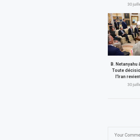
30 juil
B. Netanyahu 
Toute décisi
l’Iran revie
30 juil