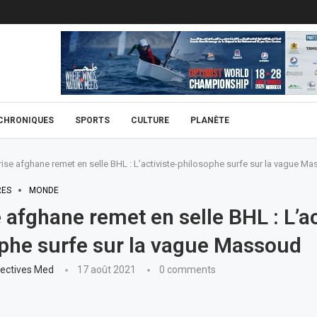
CHRONIQUES
SPORTS
CULTURE
PLANÈTE
rise afghane remet en selle BHL : L’activiste-philosophe surfe sur la vague M
RES
MONDE
e afghane remet en selle BHL : L’ac
phe surfe sur la vague Massoud
ectives Med
17 août 2021
0 comments