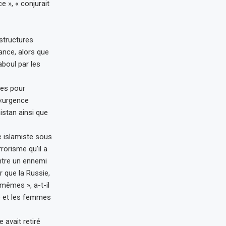
 », « conjurait
structures
rance, alors que
aboul par les
res pour
’«urgence
istan ainsi que
me islamiste sous
rorisme qu’il a
contre un ennemi
r que la Russie,
 mêmes », a-t-il
té et les femmes
 avait retiré