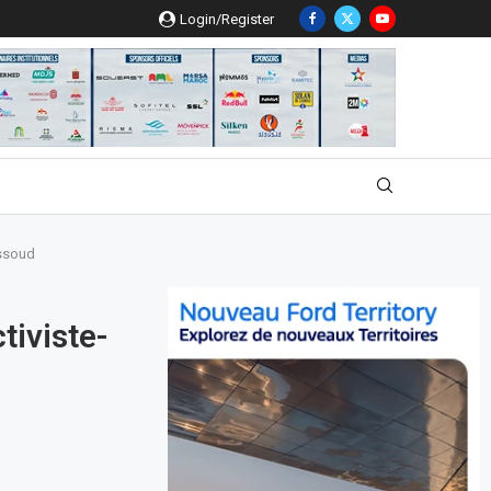
Login/Register
assoud
tiviste-