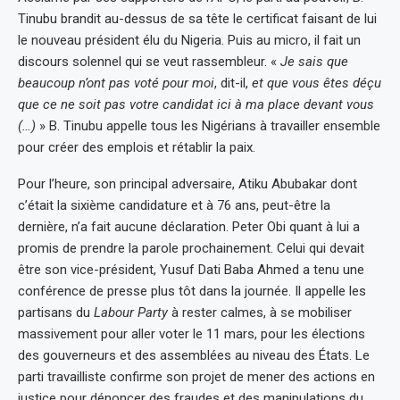
Tinubu brandit au-dessus de sa tête le certificat faisant de lui
le nouveau président élu du Nigeria. Puis au micro, il fait un
discours solennel qui se veut rassembleur. «
Je sais que
beaucoup n’ont pas voté pour moi
, dit-il,
et que vous êtes déçu
que ce ne soit pas votre candidat ici à ma place devant vous
(…)
» B. Tinubu appelle tous les Nigérians à travailler ensemble
pour créer des emplois et rétablir la paix.
Pour l’heure, son principal adversaire, Atiku Abubakar dont
c’était la sixième candidature et à 76 ans, peut-être la
dernière, n’a fait aucune déclaration. Peter Obi quant à lui a
promis de prendre la parole prochainement. Celui qui devait
être son vice-président, Yusuf Dati Baba Ahmed a tenu une
conférence de presse plus tôt dans la journée. Il appelle les
partisans du
Labour Party
à rester calmes, à se mobiliser
massivement pour aller voter le 11 mars, pour les élections
des gouverneurs et des assemblées au niveau des États. Le
parti travailliste confirme son projet de mener des actions en
justice pour dénoncer des fraudes et des manipulations du