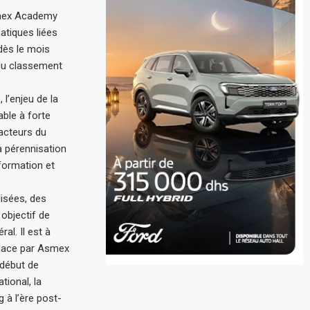
Asmex Academy
atiques liées
dès le mois
 du classement
 l’enjeu de la
ble à forte
 acteurs du
a pérennisation
formation et
isées, des
objectif de
l. Il est à
place par Asmex
début de
tional, la
g à l’ère post-