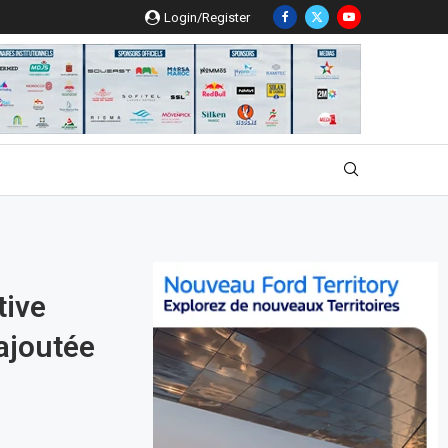
Login/Register
tive
 ajoutée