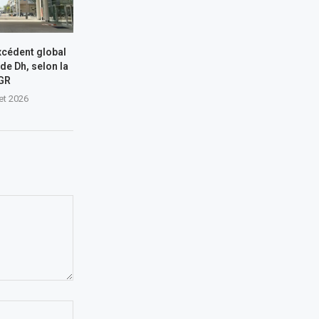
xcédent global
 de Dh, selon la
GR
let 2026