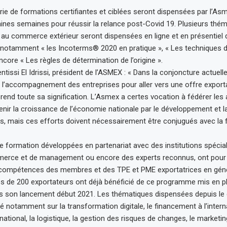
rie de formations certifiantes et ciblées seront dispensées par l’
ines semaines pour réussir la relance post-Covid 19. Plusieurs thém
au commerce extérieur seront dispensées en ligne et en présentiel 
t notamment « les Incoterms® 2020 en pratique », « Les techniques
core « Les règles de détermination de l’origine ».
issi El Idrissi, président de l’ASMEX : « Dans la conjoncture actuelle,
 l’accompagnement des entreprises pour aller vers une offre exporta
prend toute sa signification. L’Asmex a certes vocation à fédérer les
enir la croissance de l’économie nationale par le développement et l
s, mais ces efforts doivent nécessairement être conjugués avec la 
 formation développées en partenariat avec des institutions spécial
erce et de management ou encore des experts reconnus, ont pour 
compétences des membres et des TPE et PME exportatrices en généra
ès de 200 exportateurs ont déjà bénéficié de ce programme mis en 
 son lancement début 2021. Les thématiques dispensées depuis le 
é notamment sur la transformation digitale, le financement à l’interna
ternational, la logistique, la gestion des risques de changes, le marketin