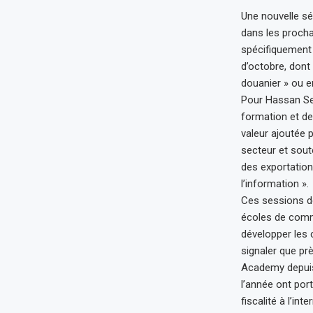
Une nouvelle sé
dans les procha
spécifiquement 
d’octobre, don
douanier » ou en
Pour Hassan Sent
formation et de
valeur ajoutée 
secteur et sout
des exportation
l’information ».
Ces sessions de
écoles de comm
développer les 
signaler que pr
Academy depuis
l’année ont port
fiscalité à l’in