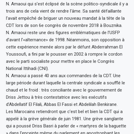
N. Amaoui qui s’est éclipsé de la scène politico-syndicale il y a
trois ans de cela vient de rendre l’âme. Sa santé défaillante
l’avait empêché de briguer un nouveau mandat à la tête de la
CDT lors de son 6e congrès de novembre 2018 à Bouznika.
N. Amaoui reste une des figures emblématiques de l’USFP
d’avant l’«alternance» de 1998. Néanmoins, son opposition à
cette expérience menée alors par le défunt Abderrahman El
Youssoufi, a fini par le pousser en 2002 à rompre le cordon
avec le parti socialiste pour mettre en place le Congrès
National Ittihadi (CNI).
N. Amaoui a passé 40 ans aux commandes de la CDT. Une
large période durant laquelle la centrale syndicale a soufflé le
chaud et le froid : très conciliante avec le gouvernement de
Driss Jettou à très contestatrice avec les exécutifs
d’Abdellatif El Filali, Abbas El Fassi et Abdelilah Benkirane.
Les Marocains retiendront que c’est bel et bien la CDT qui a
appelé à la grève générale de juin 1981. Une grève sanglante
qui a poussé Driss Basri à parler de « martyres de la baguette
» dans l’enceinte même du parlement en apostrophant les