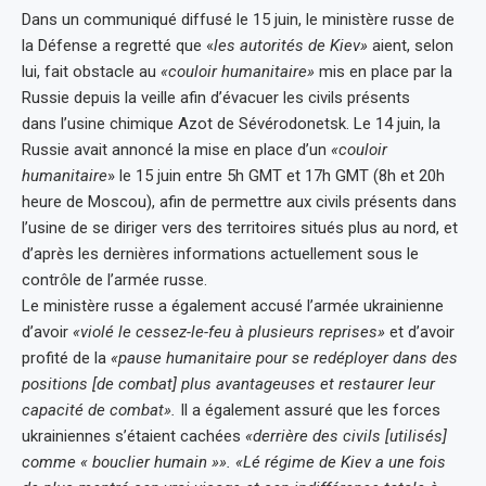
Dans un communiqué diffusé le 15 juin, le ministère russe de
la Défense a regretté que «
les autorités de Kiev»
aient, selon
lui, fait obstacle au
«couloir humanitaire»
mis en place par la
Russie depuis la veille afin d’évacuer les civils présents
dans l’usine chimique Azot de Sévérodonetsk. Le 14 juin, la
Russie avait annoncé la mise en place d’un
«couloir
humanitaire
» le 15 juin entre 5h GMT et 17h GMT (8h et 20h
heure de Moscou), afin de permettre aux civils présents dans
l’usine de se diriger vers des territoires situés plus au nord, et
d’après les dernières informations actuellement sous le
contrôle de l’armée russe.
Le ministère russe a également accusé l’armée ukrainienne
d’avoir
«violé le cessez-le-feu à plusieurs reprises»
et d’avoir
profité de la
«pause humanitaire pour se redéployer dans des
positions [de combat] plus avantageuses et restaurer leur
capacité de combat».
Il a également assuré que les forces
ukrainiennes s’étaient cachées
«derrière des civils [utilisés]
comme « bouclier humain »». «Lé régime de Kiev a une fois