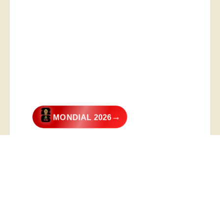
→
MONDIAL 2026
@2026 – All Right Reserved. Designed and Developed by
Digital
Transformer
.