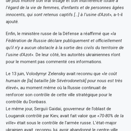
de plus montré son vrai visage et son indifférence totale à
l’égard de la vie de femmes, d’enfants et de personnes âgées
innocents, qui sont retenus captifs […] à l’usine d’Azot»,
a-t-il
ajouté.
Enfin, le ministère russe de la Défense a réaffirmé que
«la
Fédération de Russie déclare publiquement et officiellement
qu’il n’y a aucun obstacle à la sortie des civils du territoire de
l’usine d’Azot».
De leur côté, les autorités ukrainiennes n’ont
pour le moment pas commenté ces informations.
Le 13 juin, Volodymyr Zelensky avait reconnu que «
le coût
humain de [la] bataille [de Sévérodonetsk] pour nous est très
élevé»,
au moment même où la Russie continuait de
renforcer son contrôle de cette ville stratégique pour le
contrôle du Donbass.
Le même jour, Serguïï Gaïdaï, gouverneur de l’oblast de
Lougansk contrôlé par Kiev, avait fait valoir que
«70-80% de la
ville»
était sous le contrôle de l’armée russe. L’état-major
ukrainien avait reconnu, lui, avoir abandonné le centre-ville