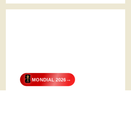
→
MONDIAL 2026
@2026 – All Right Reserved. Designed and Developed by
Digital
Transformer
.