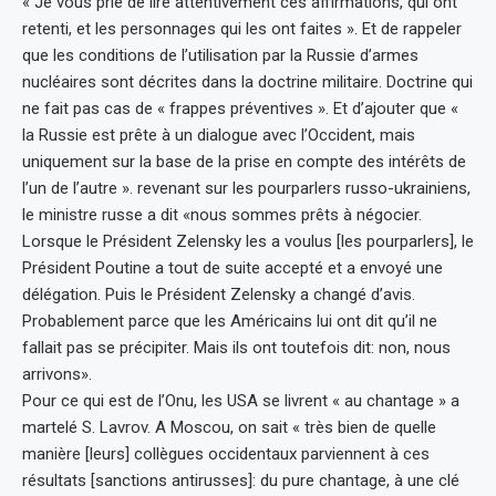
« Je vous prie de lire attentivement ces affirmations, qui ont
retenti, et les personnages qui les ont faites ». Et de rappeler
que les conditions de l’utilisation par la Russie d’armes
nucléaires sont décrites dans la doctrine militaire. Doctrine qui
ne fait pas cas de « frappes préventives ». Et d’ajouter que «
la Russie est prête à un dialogue avec l’Occident, mais
uniquement sur la base de la prise en compte des intérêts de
l’un de l’autre ». revenant sur les pourparlers russo-ukrainiens,
le ministre russe a dit «nous sommes prêts à négocier.
Lorsque le Président Zelensky les a voulus [les pourparlers], le
Président Poutine a tout de suite accepté et a envoyé une
délégation. Puis le Président Zelensky a changé d’avis.
Probablement parce que les Américains lui ont dit qu’il ne
fallait pas se précipiter. Mais ils ont toutefois dit: non, nous
arrivons».
Pour ce qui est de l’Onu, les USA se livrent « au chantage » a
martelé S. Lavrov. A Moscou, on sait « très bien de quelle
manière [leurs] collègues occidentaux parviennent à ces
résultats [sanctions antirusses]: du pure chantage, à une clé