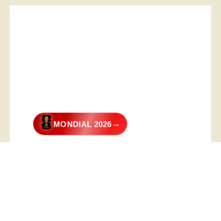
→
MONDIAL 2026
@2026 – All Right Reserved. Designed and Developed by
Digital
Transformer
.