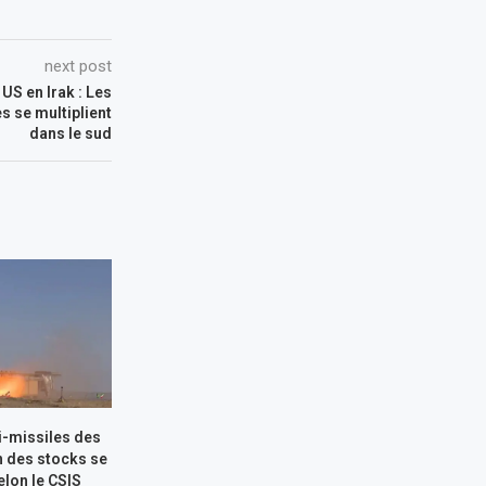
next post
US en Irak : Les
s se multiplient
dans le sud
i-missiles des
n des stocks se
elon le CSIS