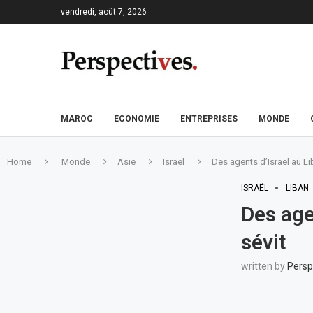
vendredi, août 7, 2026
MAROC
ECONOMIE
ENTREPRISES
MONDE
Home
Monde
Asie
Israël
Des agents d’Israël au Liba
ISRAËL
LIBAN
Des agen
sévit
written by
Persp