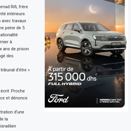
mad Rifi, frère
ité intérieure.
 avec travaux
une peine de 5
tionalité
rnier à
x ans de prison
ngé des
tribunal d’être «
 écrit. Proche
ance et dénonce
tration d’une
de la
israélien