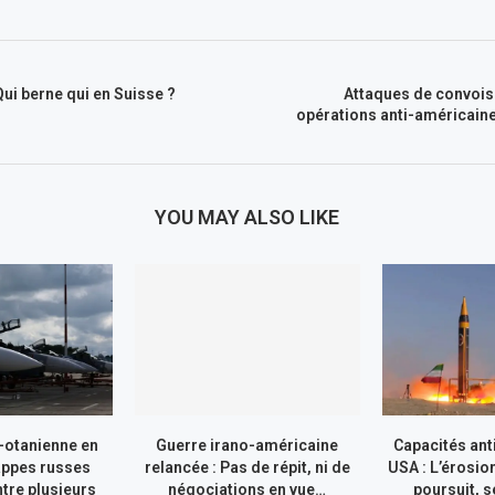
 Qui berne qui en Suisse ?
Attaques de convois 
opérations anti-américaine
YOU MAY ALSO LIKE
-otanienne en
Guerre irano-américaine
Capacités ant
appes russes
relancée : Pas de répit, ni de
USA : L’érosio
tre plusieurs
négociations en vue…
poursuit, s