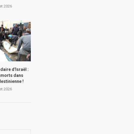
let 2026
aire d’Israël :
 morts dans
lestinienne !
let 2026