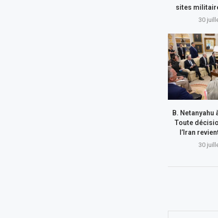
sites militai
30 juil
B. Netanyahu 
Toute décisi
l’Iran revie
30 juil