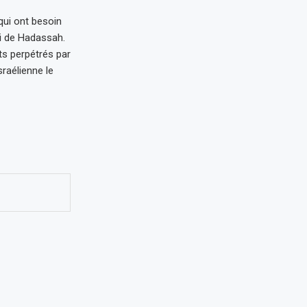
qui ont besoin
ui de Hadassah.
ts perpétrés par
sraélienne le