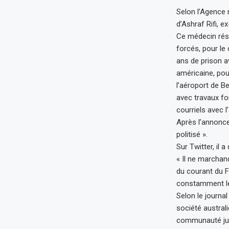
Selon l’Agence 
d’Ashraf Rifi, e
Ce médecin rés
forcés, pour le 
ans de prison a
américaine, pour
l’aéroport de B
avec travaux fo
courriels avec l
Après l’annonce 
politisé ».
Sur Twitter, il a
« Il ne marchan
du courant du Fu
constamment le
Selon le journa
société austral
communauté juiv