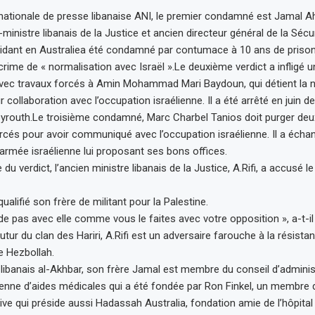
nationale de presse libanaise ANI, le premier condamné est Jamal Ah
x-ministre libanais de la Justice et ancien directeur général de la Sécur
idant en Australiea été condamné par contumace à 10 ans de prison
crime de « normalisation avec Israël ».Le deuxième verdict a infligé 
vec travaux forcés à Amin Mohammad Mari Baydoun, qui détient la na
 collaboration avec l’occupation israélienne. Il a été arrêté en juin de
eyrouth.Le troisième condamné, Marc Charbel Tanios doit purger deu
rcés pour avoir communiqué avec l’occupation israélienne. Il a écha
’armée israélienne lui proposant ses bons offices.
du verdict, l’ancien ministre libanais de la Justice, A.Rifi, a accusé le 
 qualifié son frère de militant pour la Palestine.
de pas avec elle comme vous le faites avec votre opposition », a-t-il
tur du clan des Hariri, A.Rifi est un adversaire farouche à la résist
 Hezbollah.
l libanais al-Akhbar, son frère Jamal est membre du conseil d’adminis
ienne d’aides médicales qui a été fondée par Ron Finkel, un membre 
e qui préside aussi Hadassah Australia, fondation amie de l’hôpital 