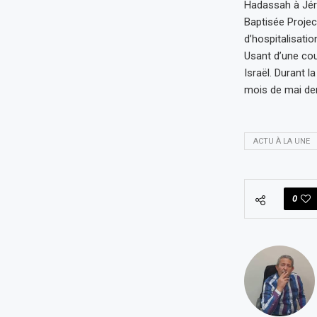
Hadassah à Jé
Baptisée Projec
d’hospitalisati
Usant d’une cou
Israël. Durant l
mois de mai dern
ACTU À LA UNE
0