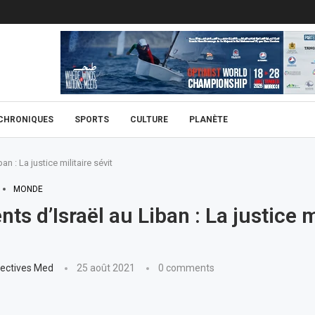
CHRONIQUES
SPORTS
CULTURE
PLANÈTE
n : La justice militaire sévit
MONDE
ts d’Israël au Liban : La justice m
ectives Med
25 août 2021
0 comments