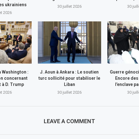
res ukrainiens
30 juillet 2026
30 juil
let 2026
à Washington :
J. Aoun à Ankara : Le soutien
Guerre génocid
on concernant
turc sollicité pour stabiliser le
Encore des
nt à D. Trump
Liban
l’enclave pa
let 2026
30 juillet 2026
30 juil
LEAVE A COMMENT