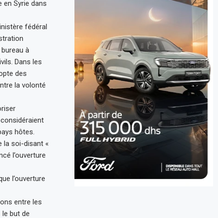
 en Syrie dans
nistère fédéral
stration
 bureau à
vils. Dans les
dopte des
ntre la volonté
riser
 considéraient
pays hôtes.
 la soi-disant «
ncé l’ouverture
ue l’ouverture
ions entre les
 le but de