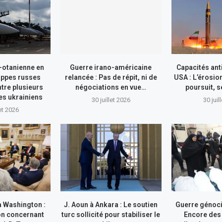
-otanienne en
Guerre irano-américaine
Capacités ant
appes russes
relancée : Pas de répit, ni de
USA : L’érosio
tre plusieurs
négociations en vue…
poursuit, s
res ukrainiens
30 juillet 2026
30 juil
let 2026
à Washington :
J. Aoun à Ankara : Le soutien
Guerre génocid
on concernant
turc sollicité pour stabiliser le
Encore des