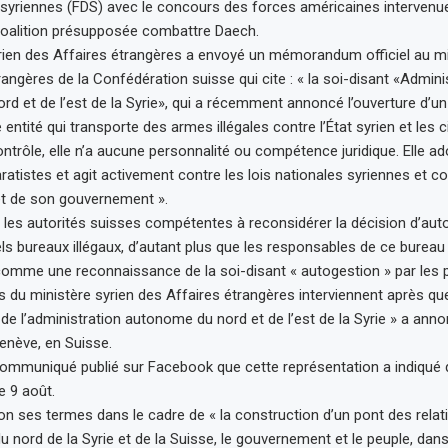
yriennes (FDS) avec le concours des forces américaines intervenue
coalition présupposée combattre Daech.
rien des Affaires étrangères a envoyé un mémorandum officiel au mi
angères de la Confédération suisse qui cite : « la soi-disant «Admini
d et de l’est de la Syrie», qui a récemment annoncé l’ouverture d’un
entité qui transporte des armes illégales contre l’État syrien et les ci
ontrôle, elle n’a aucune personnalité ou compétence juridique. Elle a
atistes et agit activement contre les lois nationales syriennes et co
et de son gouvernement ».
e les autorités suisses compétentes à reconsidérer la décision d’auto
tels bureaux illégaux, d’autant plus que les responsables de ce bureau
omme une reconnaissance de la soi-disant « autogestion » par les 
s du ministère syrien des Affaires étrangères interviennent après que
de l’administration autonome du nord et de l’est de la Syrie » a anno
enève, en Suisse.
ommuniqué publié sur Facebook que cette représentation a indiqué q
e 9 août.
elon ses termes dans le cadre de « la construction d’un pont des relat
nord de la Syrie et de la Suisse, le gouvernement et le peuple, dans