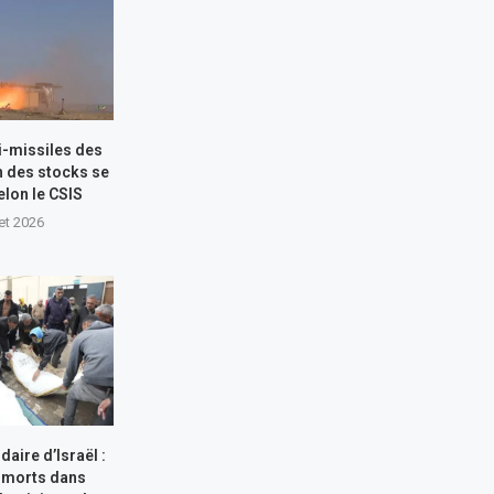
i-missiles des
n des stocks se
elon le CSIS
let 2026
aire d’Israël :
 morts dans