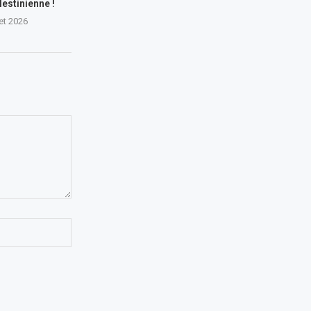
lestinienne !
let 2026