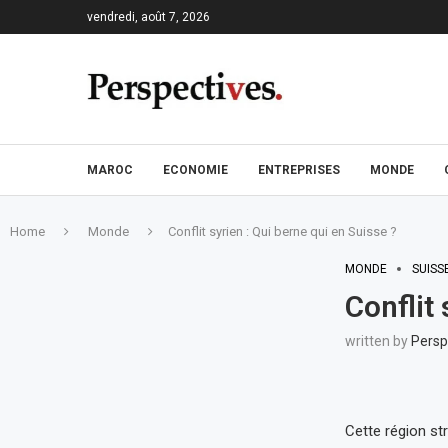
vendredi, août 7, 2026
MAROC
ECONOMIE
ENTREPRISES
MONDE
Home
Monde
Conflit syrien : Qui berne qui en Suisse ?
MONDE
SUISS
Conflit 
written by
Persp
Cette région st