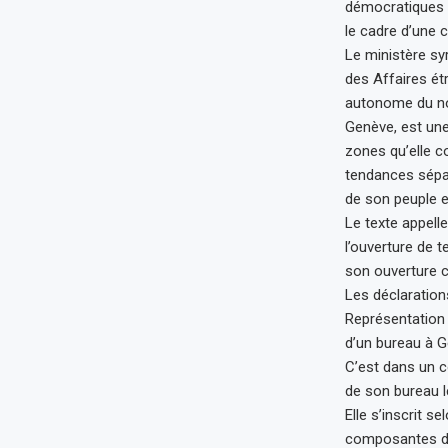
démocratiques s
le cadre d’une 
Le ministère sy
des Affaires étr
autonome du nor
Genève, est une 
zones qu’elle c
tendances sépar
de son peuple 
Le texte appell
l’ouverture de 
son ouverture c
Les déclaration
Représentation 
d’un bureau à G
C’est dans un c
de son bureau l
Elle s’inscrit s
composantes du 