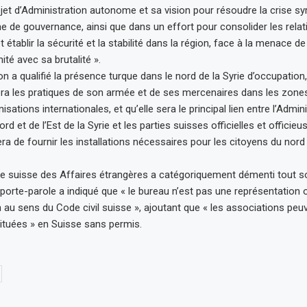
jet d’Administration autonome et sa vision pour résoudre la crise syr
 de gouvernance, ainsi que dans un effort pour consolider les relat
 établir la sécurité et la stabilité dans la région, face à la menace de
té avec sa brutalité ».
n a qualifié la présence turque dans le nord de la Syrie d’occupation,
era les pratiques de son armée et de ses mercenaires dans les zon
isations internationales, et qu’elle sera le principal lien entre l’Admin
 et de l’Est de la Syrie et les parties suisses officielles et officieu
era de fournir les installations nécessaires pour les citoyens du nord e
re suisse des Affaires étrangères a catégoriquement démenti tout so
porte-parole a indiqué que « le bureau n’est pas une représentation of
 au sens du Code civil suisse », ajoutant que « les associations peu
ituées » en Suisse sans permis.