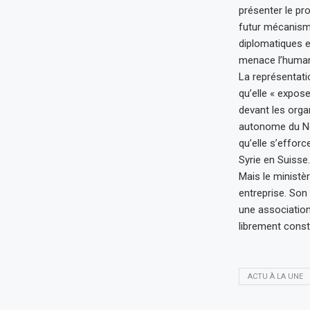
présenter le pro
futur mécanisme
diplomatiques et
menace l’humani
La représentatio
qu’elle « expos
devant les organ
autonome du Nord
qu’elle s’efforc
Syrie en Suisse.
Mais le ministè
entreprise. Son 
une association
librement const
ACTU À LA UNE