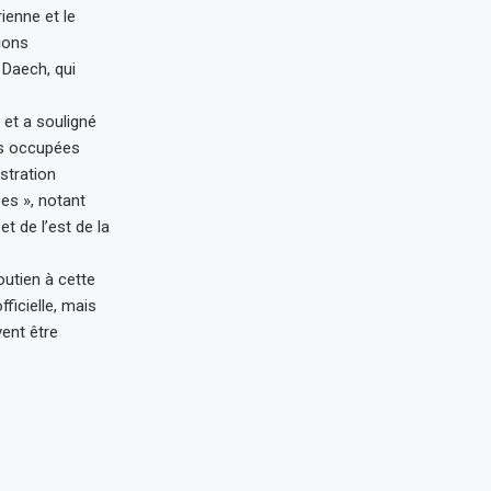
ienne et le
ions
 Daech, qui
 et a souligné
es occupées
istration
ses », notant
t de l’est de la
utien à cette
ficielle, mais
vent être