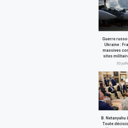
Guerre russo
Ukraine : Fr
massives con
sites militai
30 juil
B. Netanyahu 
Toute décisi