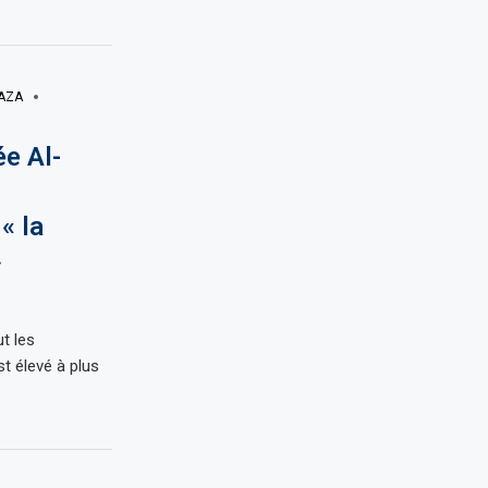
AZA
e Al-
« la
»
t les
t élevé à plus