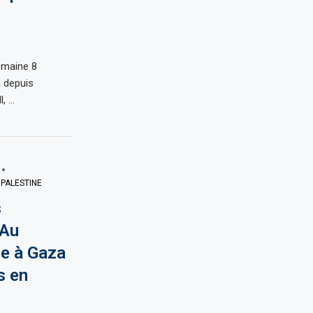
emaine 8
 depuis
l, …
PALESTINE
s
 Au
ue à Gaza
s en