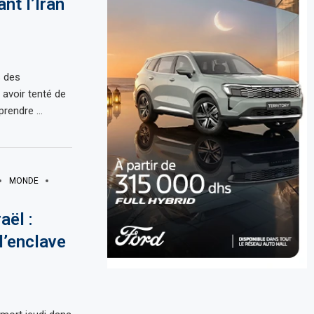
nt l’Iran
s des
avoir tenté de
eprendre …
MONDE
aël :
l’enclave