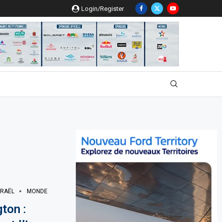
Login/Register
SRAËL
MONDE
ton :