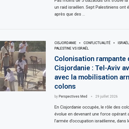
Pas moins de 5 Gazaouis ont trouvé la 
un raid israélien. Sept Palestiniens ont 
après que des …
CISJORDANIE
CONFLICTUALITÉ
ISRAËL
PALESTINE VS ISRAÉL
Colonisation rampante 
Cisjordanie : Tel-Aviv a
avec la mobilisation a
colons
by
Perspectives Med
29 juillet 2026
En Cisjordanie occupée, le rôle des co
évolue en devenant une force opérant 
l’armée d’occupation israélienne, dans l