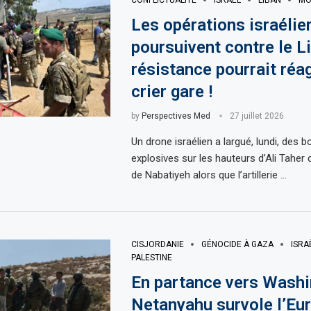
CONFLICTUALITÉ
ISRAËL
LIBAN
MO
Les opérations israélie
poursuivent contre le Li
résistance pourrait réa
crier gare !
by
Perspectives Med
27 juillet 2026
Un drone israélien a largué, lundi, des
explosives sur les hauteurs d’Ali Taher d
de Nabatiyeh alors que l’artillerie …
CISJORDANIE
GÉNOCIDE À GAZA
ISRA
PALESTINE
En partance vers Washin
Netanyahu survole l’Eu