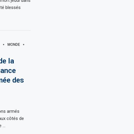
mort jeudi dans
été blessés
MONDE
de la
vance
rmée des
lons armés
aux côtés de
e …