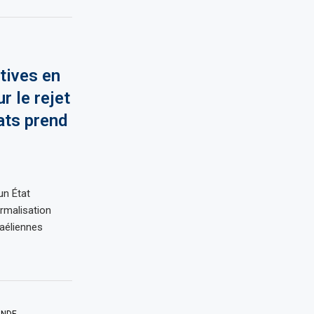
tives en
r le rejet
ats prend
un État
rmalisation
raéliennes