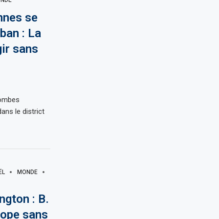
NDE
nnes se
ban : La
gir sans
 bombes
ans le district
ËL
MONDE
gton : B.
rope sans