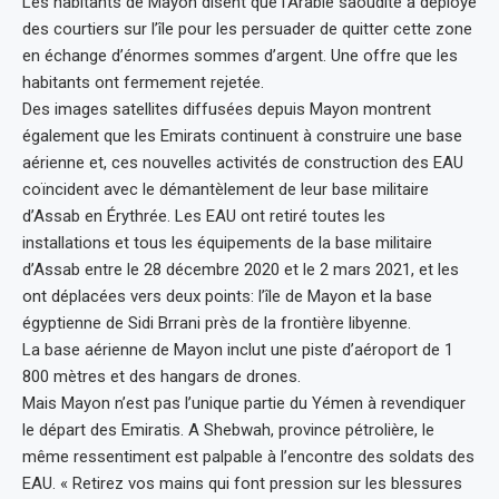
Les habitants de Mayon disent que l’Arabie saoudite a déployé
des courtiers sur l’île pour les persuader de quitter cette zone
en échange d’énormes sommes d’argent. Une offre que les
habitants ont fermement rejetée.
Des images satellites diffusées depuis Mayon montrent
également que les Emirats continuent à construire une base
aérienne et, ces nouvelles activités de construction des EAU
coïncident avec le démantèlement de leur base militaire
d’Assab en Érythrée. Les EAU ont retiré toutes les
installations et tous les équipements de la base militaire
d’Assab entre le 28 décembre 2020 et le 2 mars 2021, et les
ont déplacées vers deux points: l’île de Mayon et la base
égyptienne de Sidi Brrani près de la frontière libyenne.
La base aérienne de Mayon inclut une piste d’aéroport de 1
800 mètres et des hangars de drones.
Mais Mayon n’est pas l’unique partie du Yémen à revendiquer
le départ des Emiratis. A Shebwah, province pétrolière, le
même ressentiment est palpable à l’encontre des soldats des
EAU. « Retirez vos mains qui font pression sur les blessures