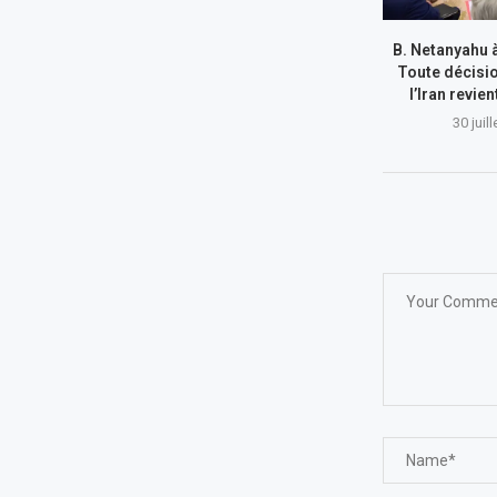
B. Netanyahu 
Toute décisi
l’Iran revie
30 juil