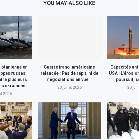
YOU MAY ALSO LIKE
-otanienne en
Guerre irano-américaine
Capacités ant
appes russes
relancée : Pas de répit, ni de
USA : L’érosio
tre plusieurs
négociations en vue…
poursuit, s
res ukrainiens
30 juillet 2026
30 juil
let 2026