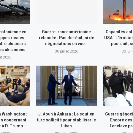
-otanienne en
Guerre irano-américaine
Capacités ant
appes russes
relancée : Pas de répit, ni de
USA : L’érosio
tre plusieurs
négociations en vue…
poursuit, s
res ukrainiens
30 juillet 2026
30 juil
let 2026
à Washington :
J. Aoun à Ankara : Le soutien
Guerre génocid
on concernant
turc sollicité pour stabiliser le
Encore des
nt à D. Trump
Liban
l’enclave pa