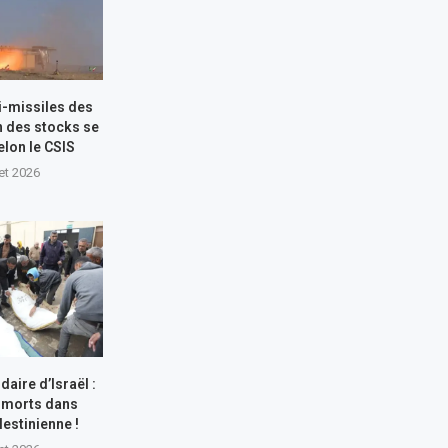
i-missiles des
n des stocks se
elon le CSIS
let 2026
aire d’Israël :
 morts dans
lestinienne !