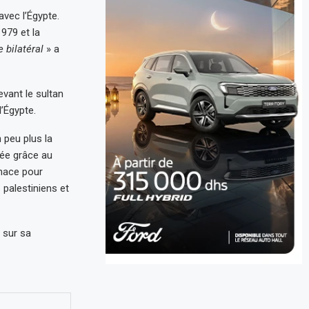
avec l’Égypte.
979 et la
 bilatéral
» a
evant le sultan
’Égypte.
 peu plus la
lée grâce au
nace pour
 palestiniens et
é sur sa