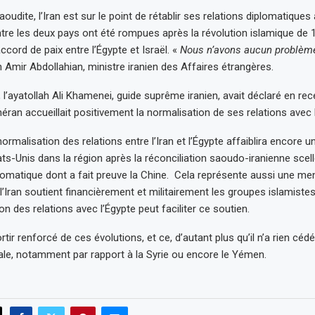
aoudite, l’Iran est sur le point de rétablir ses relations diplomatiques 
ntre les deux pays ont été rompues après la révolution islamique de 1
ccord de paix entre l’Égypte et Israël. «
Nous n’avons aucun problème
 Amir Abdollahian, ministre iranien des Affaires étrangères.
rs, l’ayatollah Ali Khamenei, guide suprême iranien, avait déclaré en rec
ran accueillait positivement la normalisation de ses relations avec l
rmalisation des relations entre l’Iran et l’Égypte affaiblira encore un
ats-Unis dans la région après la réconciliation saoudo-iranienne scel
matique dont a fait preuve la Chine. Cela représente aussi une me
, l’Iran soutient financièrement et militairement les groupes islamistes
n des relations avec l’Égypte peut faciliter ce soutien.
rtir renforcé de ces évolutions, et ce, d’autant plus qu’il n’a rien céd
nale, notamment par rapport à la Syrie ou encore le Yémen.