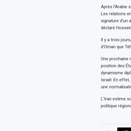
Après l’Arabie s
Les relations e
signature d’un a
déclaré Hossein
Il y a trois jou
d’Oman que Téhé
Une prochaine no
position des Ét
dynamisme diplo
Israël. En effet
une normalisatio
L’Iran estime so
politique régio