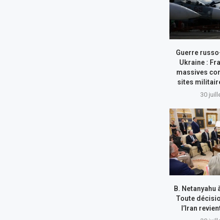
Guerre russo
Ukraine : Fr
massives con
sites militai
30 juil
B. Netanyahu 
Toute décisi
l’Iran revie