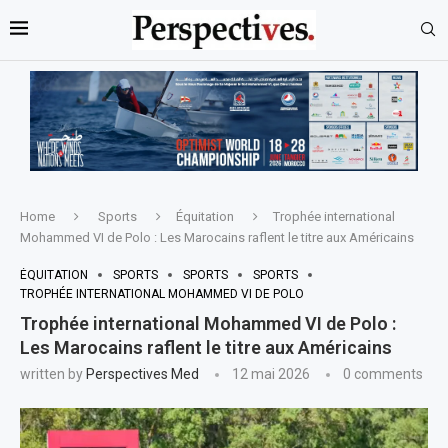
Home
Sports
Équitation
Trophée international
Mohammed VI de Polo : Les Marocains raflent le titre aux Américains
ÉQUITATION
SPORTS
SPORTS
SPORTS
TROPHÉE INTERNATIONAL MOHAMMED VI DE POLO
Trophée international Mohammed VI de Polo :
Les Marocains raflent le titre aux Américains
written by
Perspectives Med
12 mai 2026
0 comments