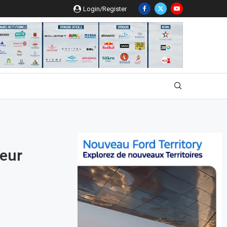
Login/Register
teur