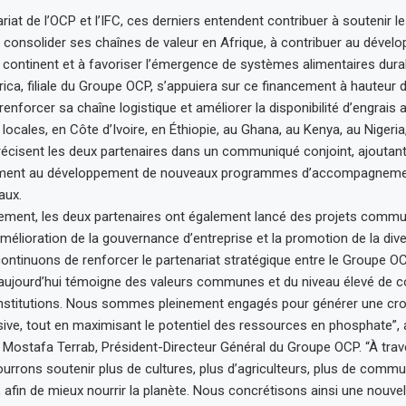
iat de l’OCP et l’IFC, ces derniers entendent contribuer à soutenir l
 consolider ses chaînes de valeur en Afrique, à contribuer au dével
ontinent et à favoriser l’émergence de systèmes alimentaires dura
rica, filiale du Groupe OCP, s’appuiera sur ce financement à hauteur d
renforcer sa chaîne logistique et améliorer la disponibilité d’engrais
 locales, en Côte d’Ivoire, en Éthiopie, au Ghana, au Kenya, au Nigeria
récisent les deux partenaires dans un communiqué conjoint, ajoutan
ement au développement de nouveaux programmes d’accompagnemen
aux.
cement, les deux partenaires ont également lancé des projets commu
mélioration de la gouvernance d’entreprise et la promotion de la dive
ontinuons de renforcer le partenariat stratégique entre le Groupe OC
aujourd’hui témoigne des valeurs communes et du niveau élevé de c
institutions. Nous sommes pleinement engagés pour générer une cr
usive, tout en maximisant le potentiel des ressources en phosphate”, 
 Mostafa Terrab, Président-Directeur Général du Groupe OCP. “À trav
urrons soutenir plus de cultures, plus d’agriculteurs, plus de commu
afin de mieux nourrir la planète. Nous concrétisons ainsi une nouvel