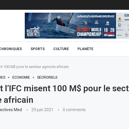
CHRONIQUES
SPORTS
CULTURE
PLANÈTE
nt 100 M$ pour le secteur agricole africain
RES
ECONOMIE
SECRORIELS
t l’IFC misent 100 M$ pour le sec
 africain
ectives Med
29 juin 2021
0 comments