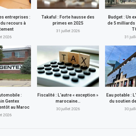
s entreprises :
Takaful : Forte hausse des
Budget : Un e
du recours à
primes en 2025
de 5 milliards
ttement
T
31 juillet 2026
let 2026
31 juil
utomobile :
Fiscalité : L’autre « exception »
Eau potable : 
in Gentex
marocaine…
du soutien 
entôt au Maroc
30 juillet 2026
30 juil
let 2026