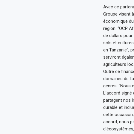
Avec ce partenar
Groupe visant à
économique du c
région. “OCP Af
de dollars pour 
sols et cultures
en Tanzanie”, p
serviront égal
agriculteurs loc
Outre ce finan
domaines de l’a
genres. “Nous c
L’accord signé 
partagent nos 
durable et incl
cette occasion,
accord, nous po
d’écosystèmes, 