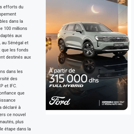
es efforts du
oppement
bles dans la
e 100 millions
 adaptés aux
, au Sénégal et
t que les fonds
t destinés aux
ns dans les
rsité des
P et IFC.
onfiance que
oissance
a déclaré à
ers ce nouvel
nautés, plus
le étape dans la