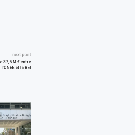
next post
e 37,5 M € entre
l’ONEE et la BEI