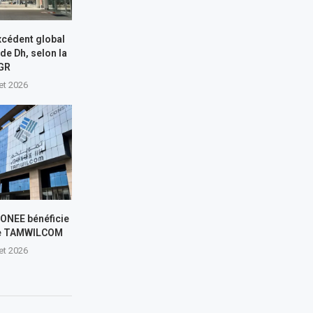
xcédent global
 de Dh, selon la
GR
let 2026
L’ONEE bénéficie
de TAMWILCOM
let 2026