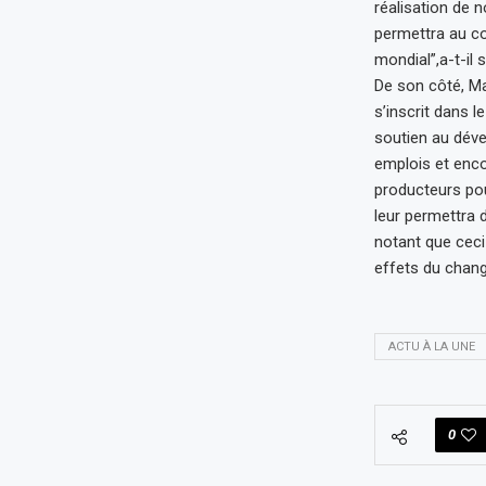
réalisation de 
permettra au co
mondial”,a-t-il
De son côté, Ma
s’inscrit dans l
soutien au dév
emplois et encou
producteurs pour
leur permettra d
notant que ceci
effets du chan
ACTU À LA UNE
0