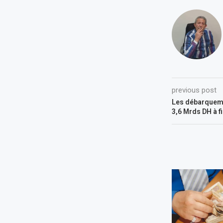
previous post
Les débarqueme
3,6 Mrds DH à f