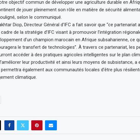
notre objectif commun de développer une agriculture durable en Afriq
ntinent de jouer pleinement son rôle en matière de sécurité alimenta
 souligné, selon le communiqué.
khtar Diop, Directeur Général d’IFC a fait savoir que “ce partenariat
e cadre de la stratégie d’IFC visant à promouvoir l’intégration régional
eloppement d’un champion marocain en Afrique subsaharienne, ce qu
ragera le transfert de technologies”. À travers ce partenariat, les pe
ront accéder à des pratiques agricoles intelligentes sur le plan clim
’améliorer leur productivité et ainsi leurs moyens de subsistance, a 
 permettra également aux communautés locales d’être plus résilient
gement climatique.