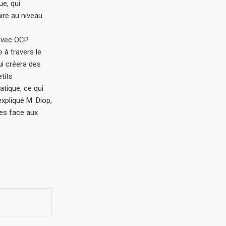
ue, qui
ire au niveau
 avec OCP
e à travers le
i créera des
tits
atique, ce qui
expliqué M. Diop,
es face aux