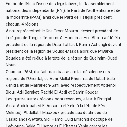
En trio de tête à l’issue des législatives, le Rassemblement
national des indépendants (RNI), le Parti de l’authenticité et de
la modernité (PAM) ainsi que le Parti de l’Istiqlal président,
chacun, 4 régions.
Ainsi, représentant le Rni, Omar Mourou devient président de
la région de Tanger-Tétouan-Al Hoceïma, Hro Abrou a été élu
président de la région de Drâa-Tafilalet, Karim Achengli devient
président de la région de Souss-Massa alors que M’Barka
Bouaida a été réélue à la tête de la région de Guelmim-Oued
Noun.
Quant au PAM, il a fait main basse sur la présidence des
régions de l’Oriental, de Beni-Mellal Khénifra, de Rabat-Salé-
Kénitra et de Marrakech-Safi, avec respectivement Abdenbi
Bioui, Adil Barakat, Rachid El Abdi et Samir Koudar.
Les quatre autres régions sont revenues, elles, à l’Istiqlal.
Ainsi, Abdelouahed El Ansari a été élu à la tête de Fès-
Meknès), Abdellatif Maâzouz préside aux destinées de
Casablanca-Settat), Sidi Hamdi Ould Errachid s’occupe de
Laâyoune-Sakia El Hamra et El Khattat Yanja gérera les