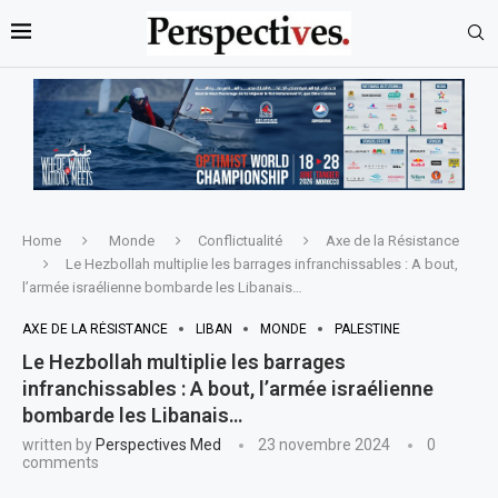
Home
Monde
Conflictualité
Axe de la Résistance
Le Hezbollah multiplie les barrages infranchissables : A bout,
l’armée israélienne bombarde les Libanais…
AXE DE LA RÉSISTANCE
LIBAN
MONDE
PALESTINE
Le Hezbollah multiplie les barrages
infranchissables : A bout, l’armée israélienne
bombarde les Libanais…
written by
Perspectives Med
23 novembre 2024
0
comments