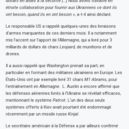
dollars en aides à la sécurité […] Nous avons travaillé en
étroite collaboration pour fournir aux Ukrainiens ce dont ils
ont besoin, quand ils en ont besoin »,
a-t-il ainsi déclaré.
Le responsable US a rappelé quelques-unes des livraisons
d’armes marquantes de ces derniers mois. Il a notamment
mis l’accent sur l’apport de l’Allemagne, qui a livré pour 3
milliards de dollars de chars
Leopard,
de munitions et de
drones.
Il a aussi rappelé que Washington prenait sa part, en
particulier en formant des militaires ukrainiens en Europe. Les
États-Unis ont par exemple livré 31 chars
M1 Abrams,
pour
l’entraînement en Allemagne. L. Austin a encore affirmé que
les défenses aériennes livrés à l’Ukraine se révélait efficaces,
mentionnant le système
Patriot.
L’un des deux seuls
systèmes offerts à Kiev avait pourtant été endommagé
récemment par un missile russe
Kinjal.
Le secrétaire américain à la Défense a par ailleurs confirmé