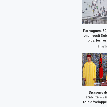
Par vagues, 50
ont investi Seb
plus, les re
31 juil
Discours du
stabilité, « va
tout développe