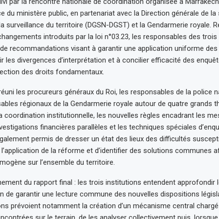
uivi par la rencontre nationale de coordination organisée à Marrakech l
e du ministère public, en partenariat avec la Direction générale de la
 la surveillance du territoire (DGSN-DGST) et la Gendarmerie royale. 
hangements introduits par la loi n°03.23, les responsables des trois 
e de recommandations visant à garantir une application uniforme des
ir les divergences d’interprétation et à concilier efficacité des enquêt
otection des droits fondamentaux.
réuni les procureurs généraux du Roi, les responsables de la police na
ables régionaux de la Gendarmerie royale autour de quatre grands t
la coordination institutionnelle, les nouvelles règles encadrant les me
investigations financières parallèles et les techniques spéciales d’enq
alement permis de dresser un état des lieux des difficultés suscept
’application de la réforme et d’identifier des solutions communes af
mogène sur l’ensemble du territoire.
ment du rapport final : les trois institutions entendent approfondir 
in de garantir une lecture commune des nouvelles dispositions législ
s prévoient notamment la création d’un mécanisme central chargé
rencontrées sur le terrain, de les analyser collectivement puis, lorsque