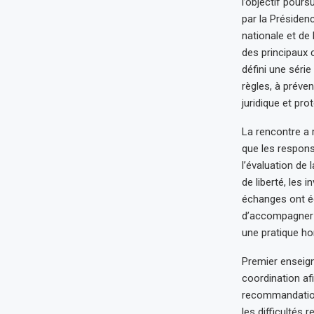
l’objectif pours
par la Présidenc
nationale et de
des principaux c
défini une séri
règles, à préven
juridique et pr
La rencontre a 
que les respons
l’évaluation de 
de liberté, les 
échanges ont ég
d’accompagner l
une pratique ho
Premier enseigne
coordination af
recommandation
les difficultés 