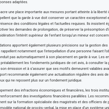
éponses adaptées.
acre une place importante aux mesures portant atteinte à la liberté in
ppellent que la garde à vue doit conserver un caractère exceptionnel e
résence des conditions légales et factuelles requises. Ils insistent é
tiver les demandes de prolongation, de préserver la présomption d’
dération l’intérêt supérieur de l’enfant lorsqu’un mineur est concern
ions apportent également plusieurs précisions sur la gestion des 
 rappellent notamment que l’interpellation d’une personne faisant l’ob
onduit pas automatiquement à son placement en garde à vue. Les e
er préalablement les fondements juridiques de cet avis, à consulter la
 son émission et à s’assurer que ses motifs demeurent valables ava
pport recommande également une actualisation régulière des avis de
ux qui ne reposent plus sur un fondement juridique.
pement des infractions économiques et financières, les trois institu
renforcement des investigations financières parallèles. Les recom
nt sur la formation spécialisée des magistrats et des officiers de po
n modèle national de procès-verbal, la mise en place d’un système uni