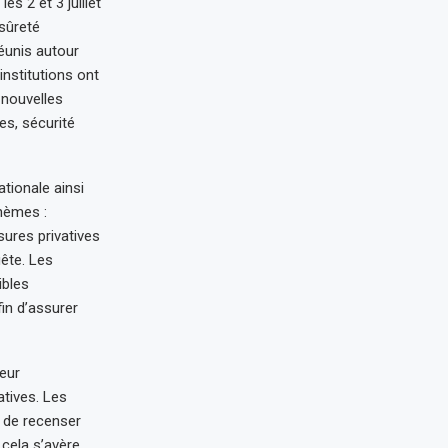
es 2 et 3 juillet
 sûreté
Réunis autour
institutions ont
 nouvelles
es, sécurité
tionale ainsi
hèmes :
sures privatives
uête. Les
ibles
in d’assurer
leur
atives. Les
 de recenser
 cela s’avère