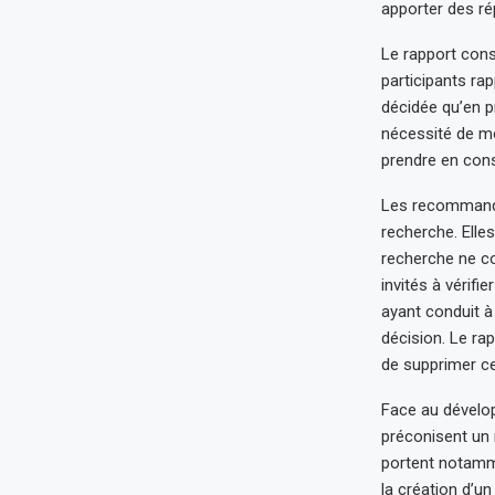
apporter des r
Le rapport cons
participants ra
décidée qu’en p
nécessité de mo
prendre en consi
Les recommandat
recherche. Elles
recherche ne c
invités à vérifi
ayant conduit à
décision. Le ra
de supprimer ce
Face au dévelop
préconisent un 
portent notamme
la création d’u