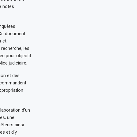
e notes
enquêtes
. Ce document
s et
 recherche, les
vec pour objectif
ice judiciaire.
ion et des
s recommandent
ppropriation
élaboration d’un
tes, une
êteurs ainsi
es et d’y