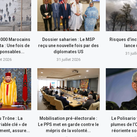
.000 Marocains
Dossier saharien : Le MSP
Risques d’inc
ta : Une fois de
reçu une nouvelle fois par des
lance
sponsables...
diplomates US
31 juil
let 2026
31 juillet 2026
 Trône : La
Mobilisation pré-électorale :
Le Polisario
riable clé » de
Le PPS met en garde contre le
plumes de l’
ment, assure...
mépris de la volonté...
réoriente so