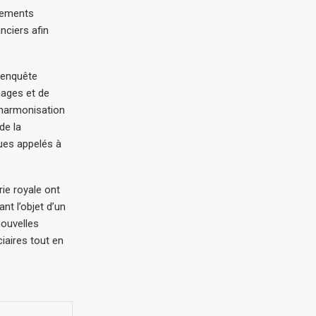
ssements
nciers afin
d’enquête
mages et de
’harmonisation
de la
ues appelés à
ie royale ont
t l’objet d’un
nouvelles
iaires tout en