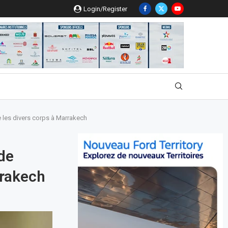
Login/Register
 les divers corps à Marrakech
de
rrakech