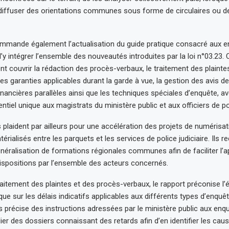
diffuser des orientations communes sous forme de circulaires ou d
ommande également l’actualisation du guide pratique consacré aux 
 d’y intégrer l’ensemble des nouveautés introduites par la loi n°03.23
 couvrir la rédaction des procès-verbaux, le traitement des plainte
es garanties applicables durant la garde à vue, la gestion des avis de
inancières parallèles ainsi que les techniques spéciales d’enquête, a
rentiel unique aux magistrats du ministère public et aux officiers de pol
s plaident par ailleurs pour une accélération des projets de numérisat
rialisés entre les parquets et les services de police judiciaire. Il
néralisation de formations régionales communes afin de faciliter l’a
ispositions par l’ensemble des acteurs concernés.
raitement des plaintes et des procès-verbaux, le rapport préconise l’
ique sur les délais indicatifs applicables aux différents types d’enquê
s précise des instructions adressées par le ministère public aux enqu
lier des dossiers connaissant des retards afin d’en identifier les caus