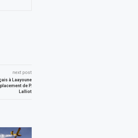
next post
nçais à Laayoune
éplacement de P.
Lalliot