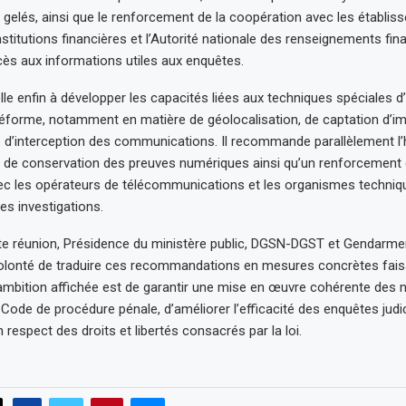
u gelés, ainsi que le renforcement de la coopération avec les établi
nstitutions financières et l’Autorité nationale des renseignements fina
ccès aux informations utiles aux enquêtes.
lle enfin à développer les capacités liées aux techniques spéciales 
réforme, notamment en matière de géolocalisation, de captation d’i
 d’interception des communications. Il recommande parallèlement l
 de conservation des preuves numériques ainsi qu’un renforcement 
ec les opérateurs de télécommunications et les organismes techniq
les investigations.
tte réunion, Présidence du ministère public, DGSN-DGST et Gendarmer
volonté de traduire ces recommandations en mesures concrètes faisan
 L’ambition affichée est de garantir une mise en œuvre cohérente des 
 Code de procédure pénale, d’améliorer l’efficacité des enquêtes judic
n respect des droits et libertés consacrés par la loi.