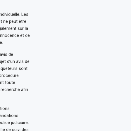
dividuelle. Les
t ne peut être
galement sur la
innocence et de
é.
avis de
jet d’un avis de
nquêteurs sont
 procédure
nt toute
 recherche afin
tions
mandations
lice judiciaire,
fié de suivi des