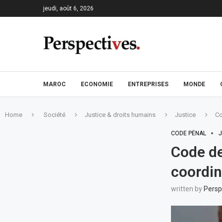
jeudi, août 6, 2026
MAROC
ECONOMIE
ENTREPRISES
MONDE
Home
Société
Justice & droits humains
Justice
Co
CODE PÉNAL
J
Code de
coordin
written by
Persp