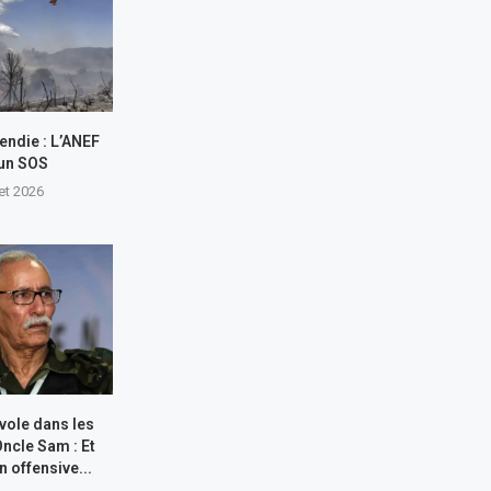
endie : L’ANEF
 un SOS
let 2026
 vole dans les
Oncle Sam : Et
n offensive...