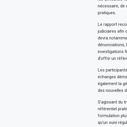
nécessaire, de 
pratiques.
Le rapport rec
judiciaires afin
devra notamment
dénonciations, l
investigations f
d’offrir un réfé
Les participant
échanges dématé
également la gé
des nouvelles d
S’agissant du t
référentiel prat
formulation plu
qu’un suivi régu