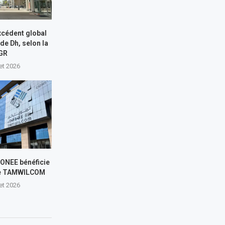
xcédent global
 de Dh, selon la
GR
let 2026
L’ONEE bénéficie
de TAMWILCOM
let 2026