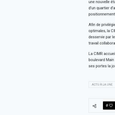
une nouvelle é
d’un quartier d
positionnement 
Afin de privilég
optimales, la C
desservie par 
travail collabora
La CIMR accueil
boulevard Main 
ses portes la jo
ACTU À LA UNE
0