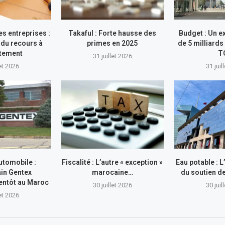
s entreprises :
Takaful : Forte hausse des
Budget : Un e
du recours à
primes en 2025
de 5 milliards
ttement
T
31 juillet 2026
let 2026
31 juil
utomobile :
Fiscalité : L’autre « exception »
Eau potable : 
in Gentex
marocaine…
du soutien 
entôt au Maroc
30 juillet 2026
30 juil
let 2026