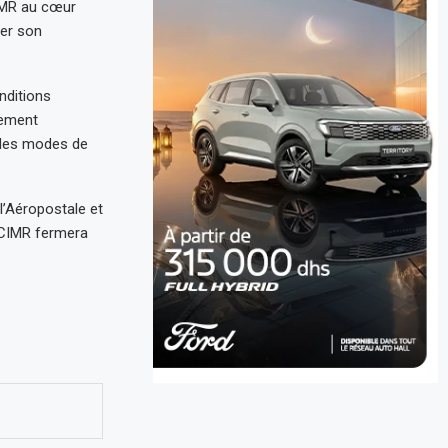
IMR au cœur
cer son
onditions
gement
 des modes de
l’Aéropostale et
a CIMR fermera