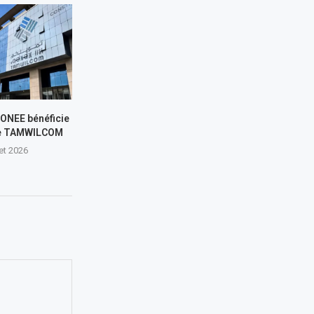
L’ONEE bénéficie
de TAMWILCOM
let 2026