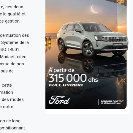
re, ces deux
la qualité et
de gestion,
ccentuation des
 Système de la
 ISO 14001
 Madaëf, citée
ccrue de nos
ssus de
e cette
rmation
ue des modes
e notre
ion de long
 ambitionnant