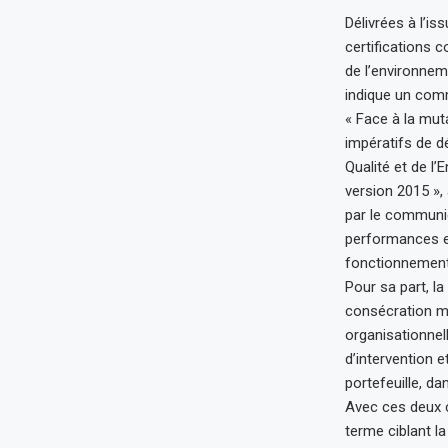
Délivrées à l’i
certifications
de l’environnem
indique un com
« Face à la mut
impératifs de 
Qualité et de l
version 2015 »,
par le communiq
performances et
fonctionnement
Pour sa part, l
consécration ma
organisationnel
d’intervention 
portefeuille, da
Avec ces deux c
terme ciblant l