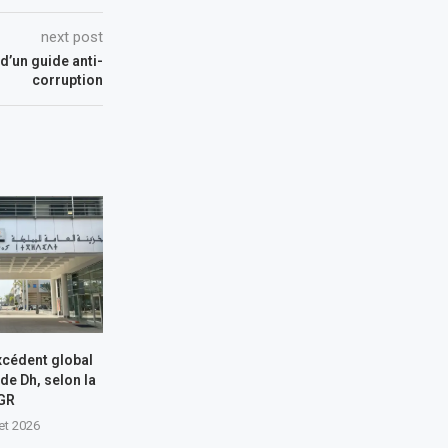
next post
 d’un guide anti-
corruption
xcédent global
 de Dh, selon la
GR
let 2026