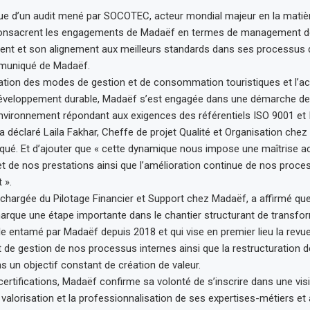
ssue d’un audit mené par SOCOTEC, acteur mondial majeur en la matiè
 consacrent les engagements de Madaëf en termes de management de 
ent et son alignement aux meilleurs standards dans ses processus 
muniqué de Madaëf.
ation des modes de gestion et de consommation touristiques et l’a
développement durable, Madaëf s’est engagée dans une démarche de
’Environnement répondant aux exigences des référentiels ISO 9001 et
 a déclaré Laila Fakhar, Cheffe de projet Qualité et Organisation chez
ué. Et d’ajouter que « cette dynamique nous impose une maîtrise a
 de nos prestations ainsi que l’amélioration continue de nos proce
 ».
a chargée du Pilotage Financier et Support chez Madaëf, a affirmé qu
rque une étape importante dans le chantier structurant de transfo
le entamé par Madaëf depuis 2018 et qui vise en premier lieu la rev
et de gestion de nos processus internes ainsi que la restructuration d
ns un objectif constant de création de valeur.
ertifications, Madaëf confirme sa volonté de s’inscrire dans une vis
a valorisation et la professionnalisation de ses expertises-métiers et