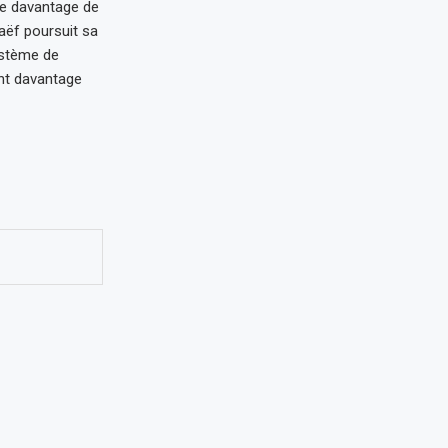
re davantage de
ëf poursuit sa
ystème de
nt davantage