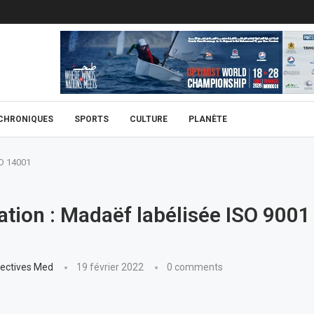
CHRONIQUES
SPORTS
CULTURE
PLANÈTE
SO 14001
cation : Madaëf labélisée ISO 9001
ectives Med
19 février 2022
0 comments