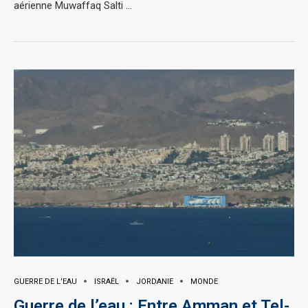
aérienne Muwaffaq Salti …
GUERRE DE L’EAU
ISRAËL
JORDANIE
MONDE
Guerre de l’eau : Entre Amman et Tel-