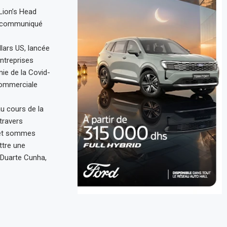
Lion’s Head
un communiqué
llars US, lancée
ntreprises
ie de la Covid-
 commerciale
u cours de la
travers
r et sommes
ttre une
 Duarte Cunha,