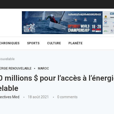
CHRONIQUES
SPORTS
CULTURE
PLANÈTE
enouvelable
ERGIE RENOUVELABLE
MAROC
 millions $ pour l’accès à l’énerg
lable
ectives Med
18 août 2021
0 comments