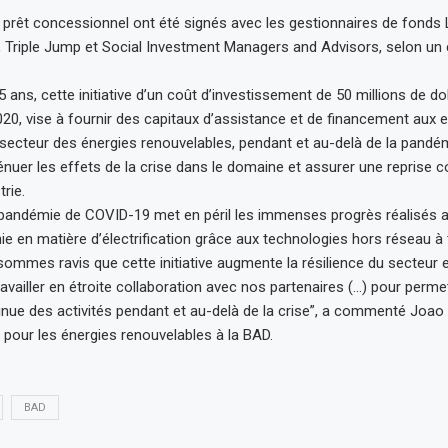
prêt concessionnel ont été signés avec les gestionnaires de fonds 
s, Triple Jump et Social Investment Managers and Advisors, selon 
 ans, cette initiative d’un coût d’investissement de 50 millions de do
0, vise à fournir des capitaux d’assistance et de financement aux e
 secteur des énergies renouvelables, pendant et au-delà de la pandém
ténuer les effets de la crise dans le domaine et assurer une reprise
trie.
 pandémie de COVID-19 met en péril les immenses progrès réalisés a
ie en matière d’électrification grâce aux technologies hors réseau à 
 sommes ravis que cette initiative augmente la résilience du secteu
ravailler en étroite collaboration avec nos partenaires (…) pour perme
nue des activités pendant et au-delà de la crise”, a commenté Joao
n pour les énergies renouvelables à la BAD.
BAD