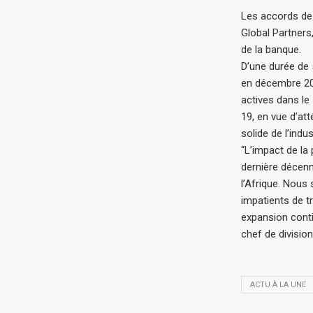
Les accords de 
Global Partner
de la banque.
D’une durée de 5
en décembre 202
actives dans le
19, en vue d’at
solide de l’indus
“L’impact de la
dernière décenn
l’Afrique. Nous
impatients de t
expansion conti
chef de divisio
ACTU À LA UNE