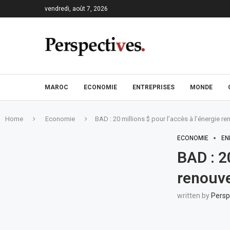
vendredi, août 7, 2026
MAROC
ECONOMIE
ENTREPRISES
MONDE
Home
Economie
BAD : 20 millions $ pour l’accès à l’énergie r
ECONOMIE
EN
BAD : 20
renouve
written by
Persp