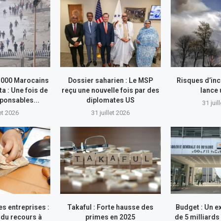
.000 Marocains
Dossier saharien : Le MSP
Risques d’inc
ta : Une fois de
reçu une nouvelle fois par des
lance
sponsables...
diplomates US
31 juil
let 2026
31 juillet 2026
s entreprises :
Takaful : Forte hausse des
Budget : Un e
du recours à
primes en 2025
de 5 milliards