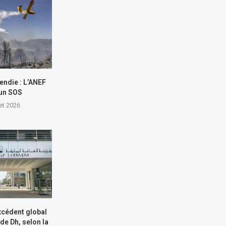
endie : L’ANEF
 un SOS
let 2026
xcédent global
 de Dh, selon la