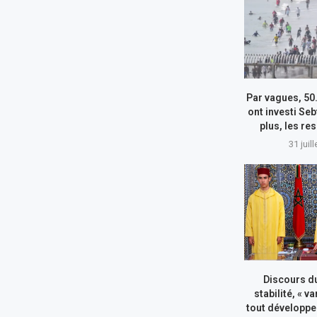
Par vagues, 50
ont investi Seb
plus, les re
31 juil
Discours du
stabilité, « va
tout développe