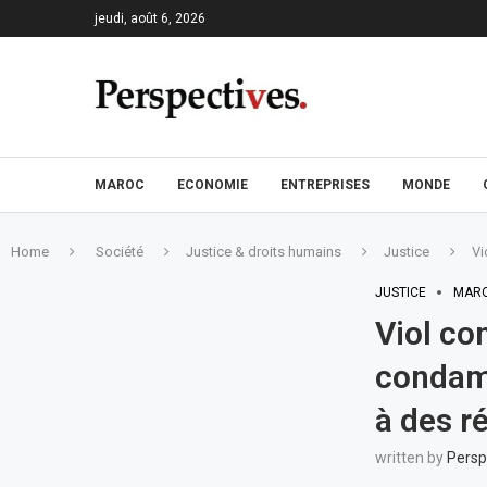
jeudi, août 6, 2026
MAROC
ECONOMIE
ENTREPRISES
MONDE
Home
Société
Justice & droits humains
Justice
Vi
JUSTICE
MAR
Viol co
condamn
à des r
written by
Persp