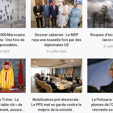
.000 Marocains
Dossier saharien : Le MSP
Risques d’inc
ta : Une fois de
reçu une nouvelle fois par des
lance
sponsables...
diplomates US
31 juil
let 2026
31 juillet 2026
 Trône : La
Mobilisation pré-électorale :
Le Polisario
riable clé » de
Le PPS met en garde contre le
plumes de l’
ment, assure...
mépris de la volonté...
réoriente so