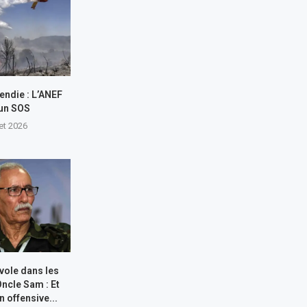
endie : L’ANEF
 un SOS
let 2026
 vole dans les
Oncle Sam : Et
n offensive...