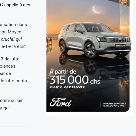
cassation dans
ision Moyen-
crucial qui
, a-t-elle écrit.
13 de lutte
iolences
par de
de lutte contre
criminaliser
jugal.