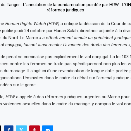
ine
Human Rights Watch (HRW)
a critiqué la décision de la Cour de 
ublié jeudi 24 octobre par Hanan Salah, directrice adjointe à la div
ue du Nord. Le Maroc
« a effectivement annulé un précédent juridique 
iol conjugal, faisant ainsi reculer l’avancée des droits des femmes »
e pénal ne criminalise pas explicitement le viol conjugal. La loi 103.
ences contre les femmes ne traite pas spécifiquement non plus les v
n du mariage. Il s’agit ici d’une revendication de longue date, portée 
nisations féministes dans le cadre du débat sur l’arsenal juridique 
ondées sur le genre.
te,
HRW
a appelé à des réformes juridiques urgentes au Maroc pour 
s violences sexuelles dans le cadre du mariage, y compris le viol con