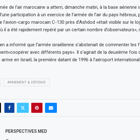
mée de l’air marocaine a atterri, dimanche matin, à la base aérienne 
’une participation à un exercice de l’armée de l’air du pays hébreux, pré
e l’avion-cargo marocain C-130 près d’Ashdod «était visible sur le log
 où il a été rapidement repéré par un certain nombre d’observateurs»,
ien a informé que l’armée israélienne s’abstenait de commenter les fa
ent«coopérer avec différents pays». Il s’agirait de la deuxième fois 
rrive en Israël, la première datant de 1996 à l’aéroport internationa
ARMEMENT & DÉFENSE
PERSPECTIVES MED