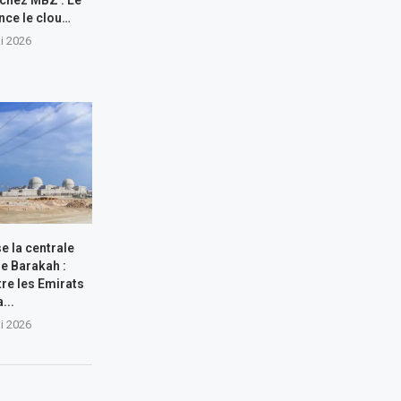
nce le clou…
i 2026
e la centrale
de Barakah :
tre les Emirats
a...
i 2026