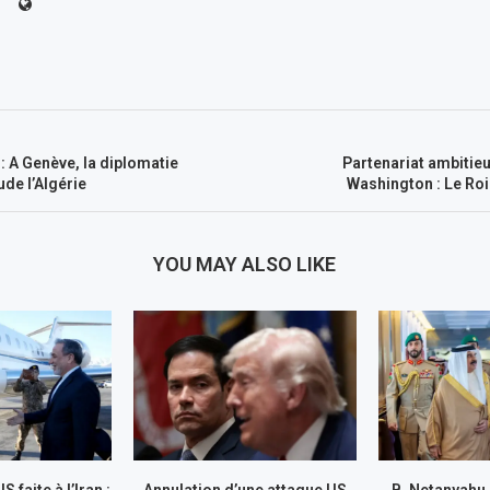
: A Genève, la diplomatie
Partenariat ambitieu
de l’Algérie
Washington : Le Roi
YOU MAY ALSO LIKE
 faite à l’Iran :
Annulation d’une attaque US
B. Netanyahu