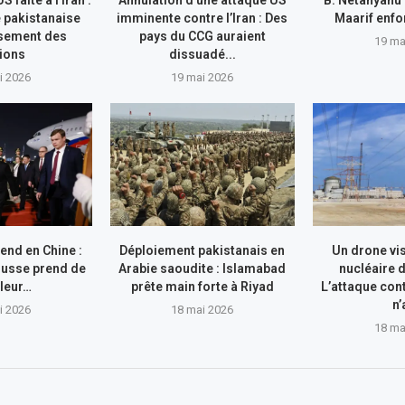
 pakistanaise
imminente contre l’Iran : Des
Maarif enfo
isement des
pays du CCG auraient
19 ma
ions
dissuadé...
i 2026
19 mai 2026
rend en Chine :
Déploiement pakistanais en
Un drone vis
russe prend de
Arabie saoudite : Islamabad
nucléaire 
leur…
prête main forte à Riyad
L’attaque con
n’
i 2026
18 mai 2026
18 ma