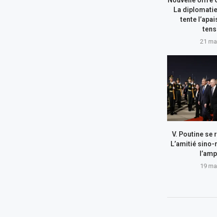
La diplomatie
tente l’apa
tens
21 ma
V. Poutine se 
L’amitié sino-
l’amp
19 ma