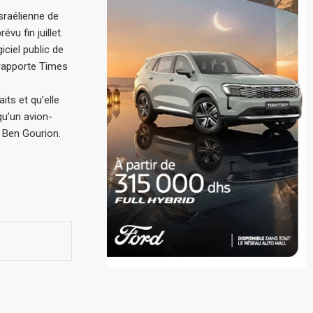
israélienne de
vu fin juillet.
iciel public de
 rapporte Times
its et qu’elle
qu’un avion-
l Ben Gourion.