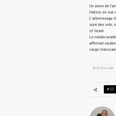
Un avion de l’ar
Hatzor, en vue d
L’atterrissage d
suivi des vols,
of Israel.
Le média israél
affirmait seulem
cargo marocain a
ACTU À LA UNE
0