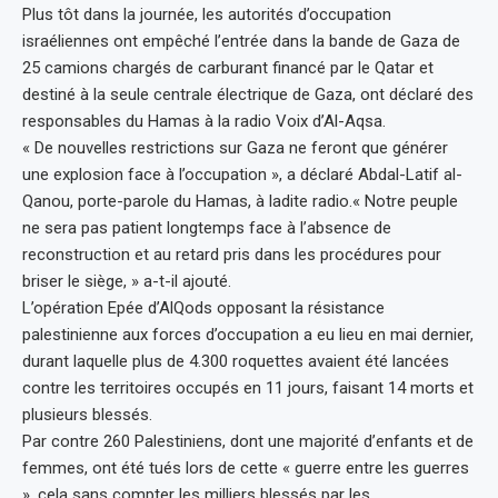
Plus tôt dans la journée, les autorités d’occupation
israéliennes ont empêché l’entrée dans la bande de Gaza de
25 camions chargés de carburant financé par le Qatar et
destiné à la seule centrale électrique de Gaza, ont déclaré des
responsables du Hamas à la radio Voix d’Al-Aqsa.
« De nouvelles restrictions sur Gaza ne feront que générer
une explosion face à l’occupation », a déclaré Abdal-Latif al-
Qanou, porte-parole du Hamas, à ladite radio.« Notre peuple
ne sera pas patient longtemps face à l’absence de
reconstruction et au retard pris dans les procédures pour
briser le siège, » a-t-il ajouté.
L’opération Epée d’AlQods opposant la résistance
palestinienne aux forces d’occupation a eu lieu en mai dernier,
durant laquelle plus de 4.300 roquettes avaient été lancées
contre les territoires occupés en 11 jours, faisant 14 morts et
plusieurs blessés.
Par contre 260 Palestiniens, dont une majorité d’enfants et de
femmes, ont été tués lors de cette « guerre entre les guerres
», cela sans compter les milliers blessés par les