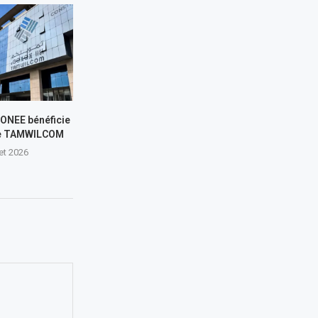
L’ONEE bénéficie
de TAMWILCOM
let 2026