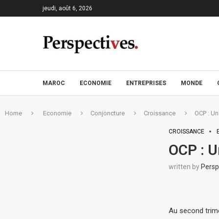
jeudi, août 6, 2026
MAROC
ECONOMIE
ENTREPRISES
MONDE
Home
Economie
Conjoncture
Croissance
OCP : Un
CROISSANCE
OCP : U
written by
Persp
Au second trime