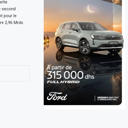
ette
e second
t pour le
re 2,96 Mrds