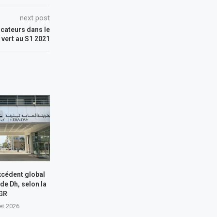
next post
dicateurs dans le
vert au S1 2021
xcédent global
 de Dh, selon la
GR
let 2026