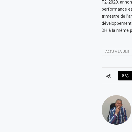
T2-2020, annonc
performance es
trimestre de l’
développement i
DH à la même pé
ACTU À LA UNE
0