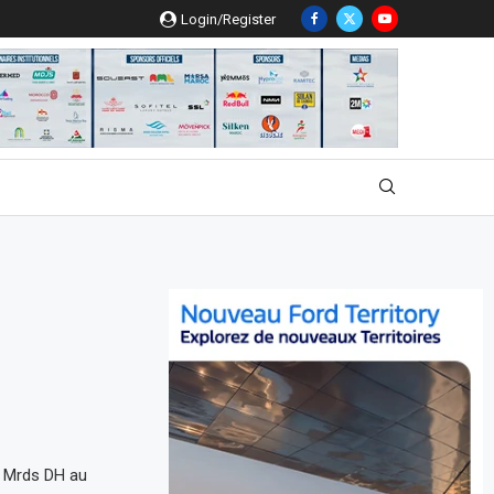
Login/Register
3 Mrds DH au