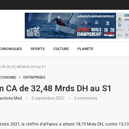
CHRONIQUES
SPORTS
CULTURE
PLANÈTE
 CA de 32,48 Mrds DH au S1
ECONOMIE
ENTREPRISES
n CA de 32,48 Mrds DH au S1
ectives Med
2 septembre 2021
0 comments
stre 2021, le chiffre d’affaires a atteint 18,19 Mrds DH, contre 15,1