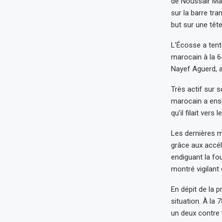
de Noussair Maz
sur la barre tr
but sur une têt
L’Écosse a tent
marocain à la 6
Nayef Aguerd, a
Très actif sur 
marocain a ens
qu’il filait vers l
Les dernières 
grâce aux accél
endiguant la fou
montré vigilant 
En dépit de la p
situation. À la
un deux contre u