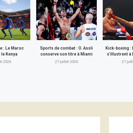
e : Le Maroc
Sports de combat : O. Assli
Kick-boxing :
 le Kenya
conserve son titre à Miami
s’illustrent
let 2026
27 juillet 2026
27 juil