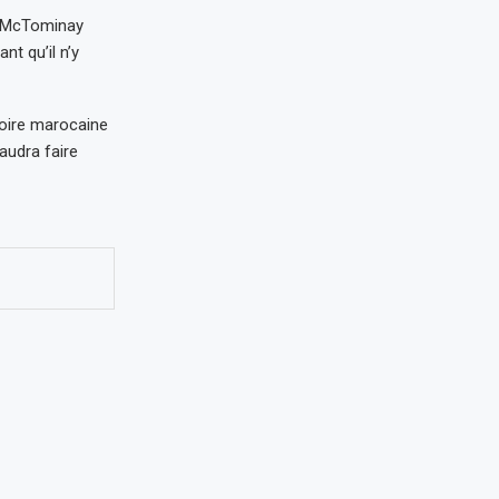
tt McTominay
nt qu’il n’y
toire marocaine
audra faire