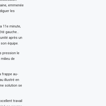
ocaine, emmenée
diguer les
la 11e minute,
 côté gauche…
unité après un
 son équipe.
s pression le
 milieu de
sa frappe au-
u illustré en
une solution se
xcellent travail