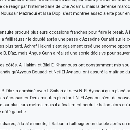
é de réagir par l’intermédiaire de Che Adams, mais la défense mar
oussair Mazraoui et Issa Diop, s’est montrée assez alerte pour en
ensuite procuré plusieurs occasions franches pour faire le break. À 
i a failli réussir le doublé après une passe d’Azzedine Ounahi sur le
s plus tard, Achraf Hakimi s’est également créé une énorme opport
de B. Díaz, mais Angus Gunn a réalisé une sortie décisive pour sauver
 les côtés, A. Hakimi et Bilal El Khannouss ont constamment mis sou
tandis qu’Ayyoub Bouaddi et Neil El Aynaoui ont assuré la maîtrise du
 B. Díaz a combiné avec I. Saibari et servi N. El Aynaoui qui a placé 
s écossaises. Deux minutes plus tard, N. El Aynaoui s’est de nouvea
e sur plusieurs mètres, mais il a finalement perdu le ballon alors qu’
le côté gauche.
stiaires, à la 51e minute, I. Saibari a failli signer un doublé après un e