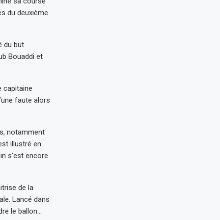
miné sa course
rès du deuxième
é du but
ub Bouaddi et
e capitaine
une faute alors
is, notamment
t illustré en
ain s’est encore
trise de la
nale. Lancé dans
dre le ballon…