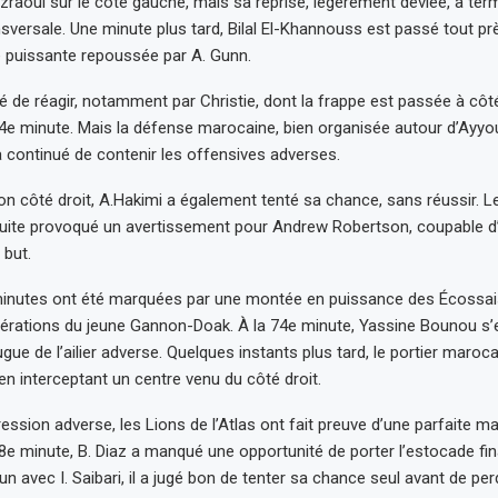
raoui sur le côté gauche, mais sa reprise, légèrement déviée, a ter
ansversale. Une minute plus tard, Bilal El-Khannouss est passé tout p
e puissante repoussée par A. Gunn.
é de réagir, notamment par Christie, dont la frappe est passée à côt
4e minute. Mais la défense marocaine, bien organisée autour d’Ayyo
 continué de contenir les offensives adverses.
son côté droit, A.Hakimi a également tenté sa chance, sans réussir. L
uite provoqué un avertissement pour Andrew Robertson, coupable d’
e but.
minutes ont été marquées par une montée en puissance des Écossa
érations du jeune Gannon-Doak. À la 74e minute, Yassine Bounou s’es
gue de l’ailier adverse. Quelques instants plus tard, le portier maroc
en interceptant un centre venu du côté droit.
ression adverse, les Lions de l’Atlas ont fait preuve d’une parfaite mai
 78e minute, B. Diaz a manqué une opportunité de porter l’estocade fi
n avec I. Saibari, il a jugé bon de tenter sa chance seul avant de per