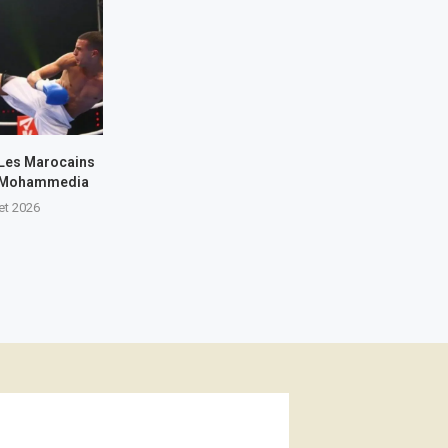
 Les Marocains
 à Mohammedia
let 2026