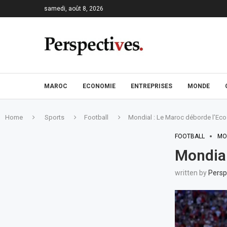
samedi, août 8, 2026
MAROC
ECONOMIE
ENTREPRISES
MONDE
Home
Sports
Football
Mondial : Le Maroc déborde l’Ec
FOOTBALL
MO
Mondial
written by
Persp