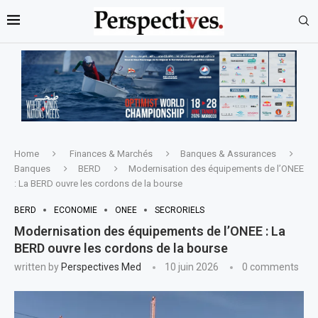
Home
Finances & Marchés
Banques & Assurances
Banques
BERD
Modernisation des équipements de l’ONEE
: La BERD ouvre les cordons de la bourse
BERD
ECONOMIE
ONEE
SECRORIELS
Modernisation des équipements de l’ONEE : La
BERD ouvre les cordons de la bourse
written by
Perspectives Med
10 juin 2026
0 comments