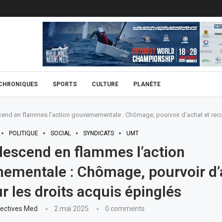
CHRONIQUES
SPORTS
CULTURE
PLANÈTE
nd en flammes l’action gouvernementale : Chômage, pourvoir d’achat et recul
POLITIQUE
SOCIAL
SYNDICATS
UMT
escend en flammes l’action
ementale : Chômage, pourvoir d’
ur les droits acquis épinglés
ectives Med
2 mai 2025
0 comments