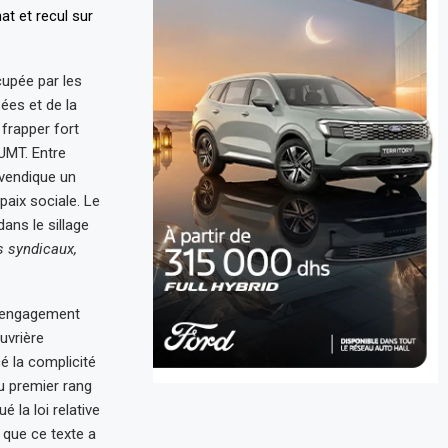
cupée par les
ées et de la
frapper fort
’UMT. Entre
evendique un
 paix sociale. Le
ans le sillage
és syndicaux,
n engagement
uvrière
é la complicité
au premier rang
é la loi relative
é que ce texte a