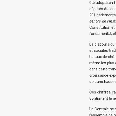
été adopté en f
députés étaient
291 parlementair
dehors de l’inst
Constitution et 
fondamental, et 
Le discours du 
et sociales trad
Le taux de chôm
même les plus q
dans cette tran
croissance expo
soit une hauss
Ces chiffres, ra
confirment la né
La Centrale ne 
l’ensemble de r