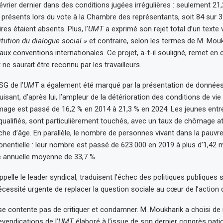
évrier dernier dans des conditions jugées irrégulières : seulement 21
 présents lors du vote à la Chambre des représentants, soit 84 sur 3
es étaient absents. Plus, l’
UMT
a exprimé son rejet total d’un texte
itution du dialogue social »
et contraire, selon les termes de M. Moukh
aux conventions internationales. Ce projet, a-t-il souligné, remet en 
ne saurait être reconnu par les travailleurs.
SG de l’
UMT
a également été marqué par la présentation de donné
uisant, d’après lui, l’ampleur de la détérioration des conditions de vi
age est passé de 16,2 % en 2014 à 21,3 % en 2024. Les jeunes entre
ualifiés, sont particulièrement touchés, avec un taux de chômage a
che d’âge. En parallèle, le nombre de personnes vivant dans la pauvr
nentielle : leur nombre est passé de 623.000 en 2019 à plus d’1,42 mi
e annuelle moyenne de 33,7 %.
ppelle le leader syndical, traduisent l’échec des politiques publiques
cessité urgente de replacer la question sociale au cœur de l’action de
se contente pas de critiquer et condamner. M. Moukharik a choisi de r
evendications de l’
UMT
élaboré à l’issue de son dernier congrès nationa