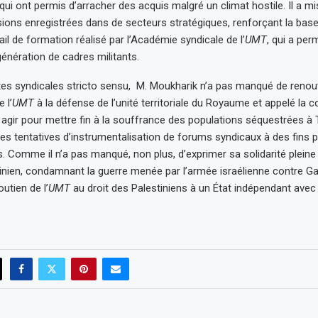
 qui ont permis d’arracher des acquis malgré un climat hostile. Il a mi
ions enregistrées dans de secteurs stratégiques, renforçant la base 
vail de formation réalisé par l’Académie syndicale de l’
UMT
, qui a pe
génération de cadres militants.
tes syndicales stricto sensu, M. Moukharik n’a pas manqué de renou
 l’
UMT
à la défense de l’unité territoriale du Royaume et appelé l
 agir pour mettre fin à la souffrance des populations séquestrées à T
es tentatives d’instrumentalisation de forums syndicaux à des fins p
s. Comme il n’a pas manqué, non plus, d’exprimer sa solidarité pleine
tinien, condamnant la guerre menée par l’armée israélienne contre Ga
outien de l’
UMT
au droit des Palestiniens à un État indépendant ave