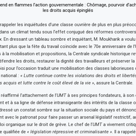
rappeler les inquiétudes d’une classe ouvrière de plus en plus préoc
dans un climat tendu sous l’effet conjugué des réformes controvers
x. En dressant un tableau sombre et inquiétant, M. Moukharik a voulu 
utant plus que la fête du travail coïncide avec le 70e anniversaire de l
s à la mobilisation et propositions, la Centrale syndicale historique r
éfendre les droits, restaurer la dignité des travailleurs et préserver la
isi pour l’occasion traduit une mobilisation des classes laborieuses d
 national
: « Lutte continue contre les violations des droits et libert
 acquis et lutte contre le coût élevé de la vie »
, assure la Centrale.
réaffirmé l’attachement de l’
UMT
à ses principes fondateurs, à so
nt et à sa ligne de défense intransigeante des intérêts de la classe o
 dressé un constat sombre sur la situation sociale du pays et dénonc
avec le patronat pour faire passer un arsenal législatif restrictif, 
 loi organique sur le droit de grève. Le chef de l’
UMT
a vivement critiqu
e qualifiée de
« législation répressive et criminalisante »
. Il a rappel