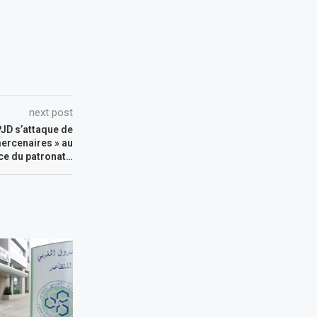
next post
 PJD s’attaque de
mercenaires » au
ce du patronat…