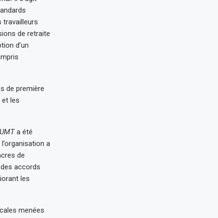
standards
 travailleurs
ions de retraite
ption d’un
compris
es de première
 et les
UMT
a été
 l’organisation a
acres de
à des accords
iorant les
locales menées