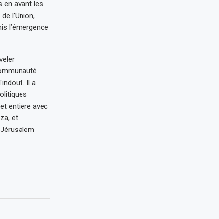
s en avant les
de l’Union,
rmis l’émergence
veler
a communauté
indouf. Il a
olitiques
 et entière avec
za, et
c Jérusalem