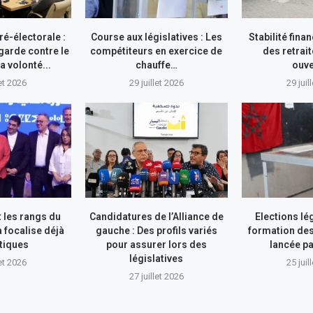
ré-électorale :
Course aux législatives : Les
Stabilité finan
garde contre le
compétiteurs en exercice de
des retrai
a volonté...
chauffe…
ouv
let 2026
29 juillet 2026
29 juil
 les rangs du
Candidatures de l’Alliance de
Elections lég
a focalise déjà
gauche : Des profils variés
formation de
itiques
pour assurer lors des
lancée p
législatives
let 2026
25 juil
27 juillet 2026