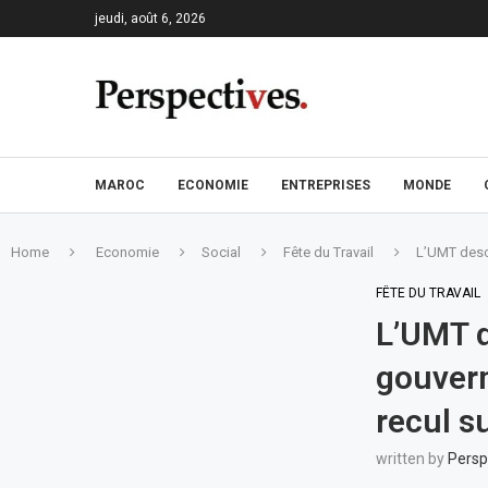
jeudi, août 6, 2026
MAROC
ECONOMIE
ENTREPRISES
MONDE
Home
Economie
Social
Fête du Travail
L’UMT desce
FÊTE DU TRAVAIL
L’UMT d
gouvern
recul s
written by
Persp