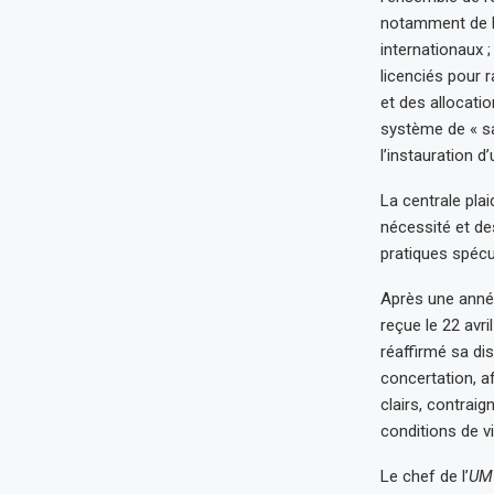
notamment de la 
internationaux ;
licenciés pour 
et des allocatio
système de « sal
l’instauration d
La centrale pla
nécessité et des
pratiques spécu
Après une année
reçue le 22 avri
réaffirmé sa di
concertation, a
clairs, contraig
conditions de vi
Le chef de l’
UM