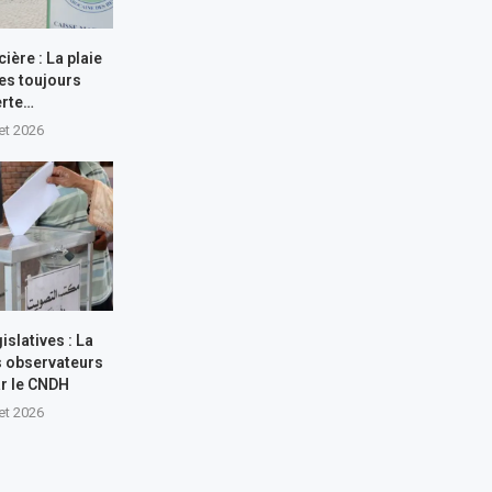
cière : La plaie
tes toujours
erte…
let 2026
islatives : La
s observateurs
ar le CNDH
let 2026