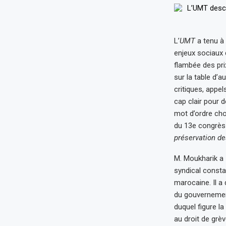
L’
UMT
a tenu à 
enjeux sociaux 
flambée des pri
sur la table d’a
critiques, appel
cap clair pour d
mot d’ordre cho
du 13e congrès
préservation des
M. Moukharik a 
syndical consta
marocaine. Il a
du gouvernement 
duquel figure la
au droit de grèv