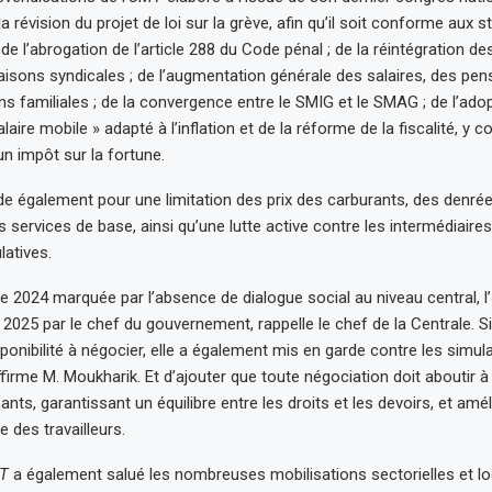
révision du projet de loi sur la grève, afin qu’il soit conforme aux 
 de l’abrogation de l’article 288 du Code pénal ; de la réintégration des
raisons syndicales ; de l’augmentation générale des salaires, des pens
ns familiales ; de la convergence entre le SMIG et le SMAG ; de l’ado
aire mobile » adapté à l’inflation et de la réforme de la fiscalité, y 
’un impôt sur la fortune.
ide également pour une limitation des prix des carburants, des denré
 services de base, ainsi qu’une lutte active contre les intermédiaires
latives.
 2024 marquée par l’absence de dialogue social au niveau central, l’
l 2025 par le chef du gouvernement, rappelle le chef de la Centrale. Si
sponibilité à négocier, elle a également mis en garde contre les simul
ffirme M. Moukharik. Et d’ajouter que toute négociation doit aboutir 
nants, garantissant un équilibre entre les droits et les devoirs, et amél
e des travailleurs.
T
a également salué les nombreuses mobilisations sectorielles et 