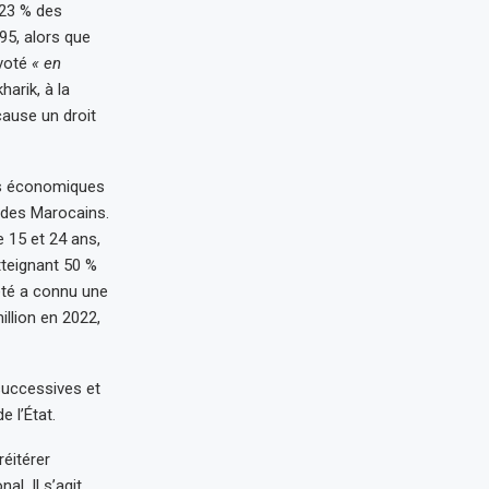
,23 % des
95, alors que
 voté
« en
arik, à la
cause un droit
es économiques
e des Marocains.
 15 et 24 ans,
tteignant 50 %
eté a connu une
llion en 2022,
 successives et
 l’État.
éitérer
l. Il s’agit