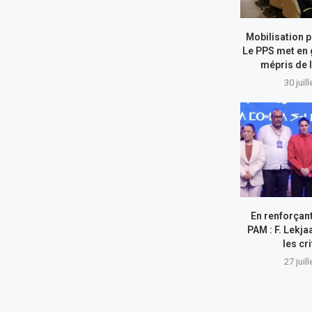
Mobilisation p
Le PPS met en 
mépris de l
30 juil
En renforçant
PAM : F. Lekja
les cr
27 juil