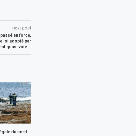
next post
t passé en force,
e loi adopté par
ent quasi vide….
légale du nord