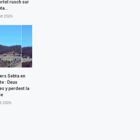
rtel rusch sur
bta…
let 2026
ers Sebta en
te : Deux
s y perdent la
ie
let 2026