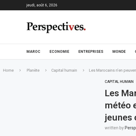
jeudi, août 6, 2026
MAROC
ECONOMIE
ENTREPRISES
MONDE
Home
Planète
Capital humain
Les Marocains n’en peuvent
CAPITAL HUMAIN
Les Mar
météo e
jeunes 
written by
Persp