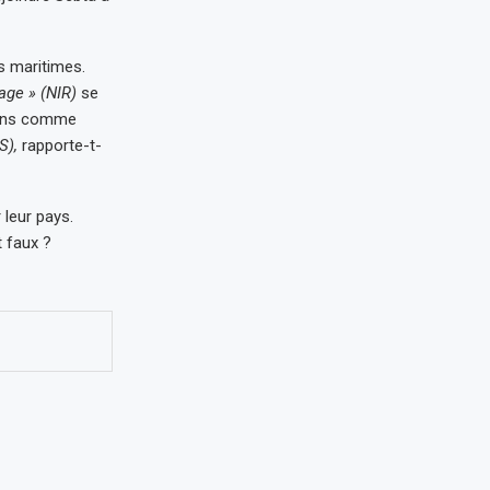
es maritimes.
age » (NIR)
se
sions comme
S),
rapporte-t-
 leur pays.
t faux ?