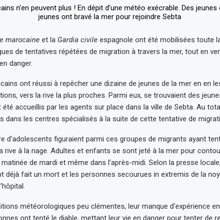
le marocaine
et la
Gardia civile
espagnole ont été mobilisées toute l
gues de tentatives répétées de migration à travers la mer, tout en v
en danger.
ains ont réussi à repêcher une dizaine de jeunes de la mer en en le
ons, vers la rive la plus proches. Parmi eux, se trouvaient des jeunes
 été accueillis par les agents sur place dans la ville de Sebta. Au tot
is dans les centres spécialisés à la suite de cette tentative de migrati
 d’adolescents figuraient parmi ces groupes de migrants ayant tent
la rive à la nage. Adultes et enfants se sont jeté à la mer pour contou
 matinée de mardi et même dans l’après-midi. Selon la presse locale,
 déjà fait un mort et les personnes secourues in extremis de la no
’hôpital.
itions météorologiques peu clémentes, leur manque d’expérience en 
nnes ont tenté le diable, mettant leur vie en danger pour tenter de r