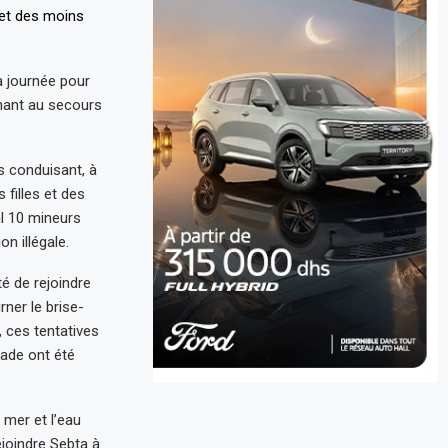
a journée pour
enant au secours
s conduisant, à
 filles et des
al 10 mineurs
on illégale.
é de rejoindre
rner le brise-
 ces tentatives
yade ont été
mer et l’eau
ejoindre Sebta à