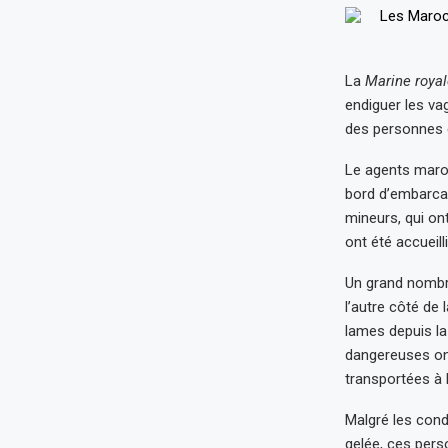
La
Marine roya
endiguer les va
des personnes 
Le agents maroc
bord d’embarcati
mineurs, qui ont
ont été accueill
Un grand nombre
l’autre côté de 
lames depuis la
dangereuses ont
transportées à l
Malgré les cond
gelée, ces perso