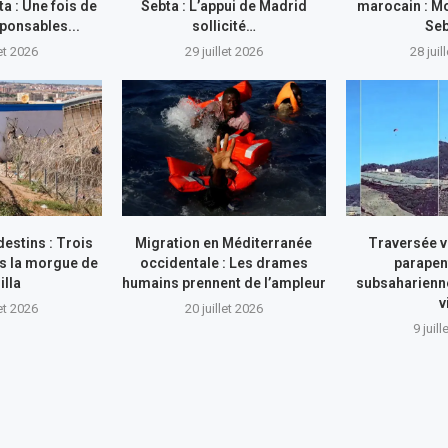
ta : Une fois de
Sebta : L’appui de Madrid
marocain : Mo
sponsables...
sollicité…
Se
let 2026
29 juillet 2026
28 juil
estins : Trois
Migration en Méditerranée
Traversée v
s la morgue de
occidentale : Les drames
parapen
illa
humains prennent de l’ampleur
subsaharienne
v
let 2026
20 juillet 2026
9 juil