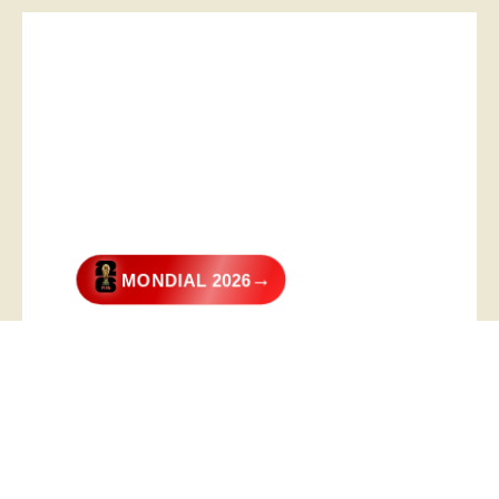
→
MONDIAL 2026
@2026 – All Right Reserved. Designed and Developed by
Digital
Transformer
.