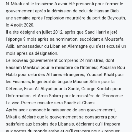
N. Mikati est le troisième à avoir été pressenti pour former le
gouvernement après la démission de celui de Hassan Diab,
une semaine après l’explosion meurtrière du port de Beyrouth,
le 4 août 2020.
Il a été désigné en juillet 2012, après que Saad Hariri a jeté
l’éponge 9 mois après sa nomination, succédant à Moustafa
Adib, ambassadeur du Liban en Allemagne qui s’est excusé un
mois après sa désignation.
Le nouveau gouvernement comprend 24 ministres, dont
Bassam Mawlawi pour le ministère de l’Intérieur, Abdallah Bou
Habib pour celui des Affaires étrangères, Youssef Khalil pour
les Finances, le général de brigade Maurice Sélim pour la
Défense, Firas Al-Abyad pour la Santé, George Kordahi pour
l’Information, et Amin Salam pour le ministère de l’Économie.
Le vice-Premier ministre sera Saadé al-Chami.
Après avoir annoncé la naissance de son gouvernement,
Mikati a déclaré que le gouvernement se consacrera pour
satisfaire aux besoins des Libanais, déclarant qu’il frappera
aux portes du monde arabe et qu’il œuvrera pour « renouer