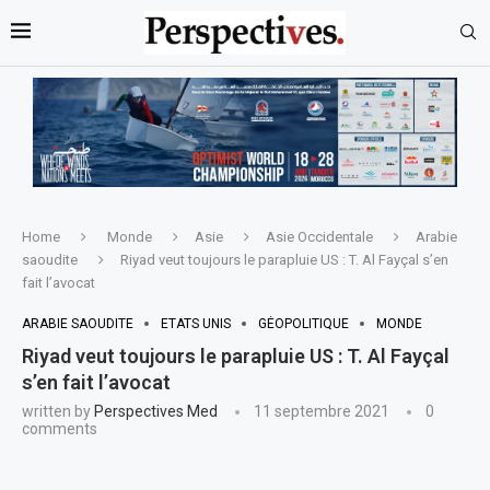
Home
Monde
Asie
Asie Occidentale
Arabie
saoudite
Riyad veut toujours le parapluie US : T. Al Fayçal s’en
fait l’avocat
ARABIE SAOUDITE
ETATS UNIS
GÉOPOLITIQUE
MONDE
Riyad veut toujours le parapluie US : T. Al Fayçal
s’en fait l’avocat
written by
Perspectives Med
11 septembre 2021
0
comments