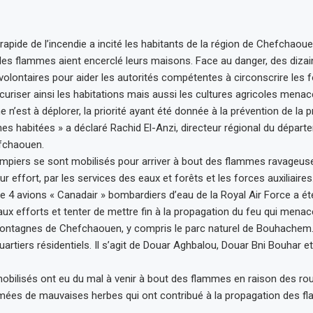
apide de l’incendie a incité les habitants de la région de Chefchaouen
 les flammes aient encerclé leurs maisons. Face au danger, des dizai
volontaires pour aider les autorités compétentes à circonscrire les 
écuriser ainsi les habitations mais aussi les cultures agricoles menac
 n’est à déplorer, la priorité ayant été donnée à la prévention de la 
nes habitées » a déclaré Rachid El-Anzi, directeur régional du dépar
efchaouen.
piers se sont mobilisés pour arriver à bout des flammes ravageuse
eur effort, par les services des eaux et forêts et les forces auxiliaires
de 4 avions « Canadair » bombardiers d’eau de la Royal Air Force a ét
aux efforts et tenter de mettre fin à la propagation du feu qui menac
montagnes de Chefchaouen, y compris le parc naturel de Bouhachem.
uartiers résidentiels. Il s’agit de Douar Aghbalou, Douar Bni Bouhar e
bilisés ont eu du mal à venir à bout des flammes en raison des ro
ées de mauvaises herbes qui ont contribué à la propagation des 