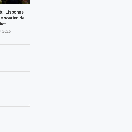
êt : Lisbonne
le soutien de
bat
let 2026