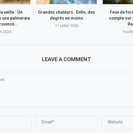
a veille : Un
Grandes chaleurs : Enfin, des
Feux de for
e une palmeraie
degrés en moins
compte sur 
rovince...
Ra
11 juillet 2026
let 2026
9 juil
LEAVE A COMMENT