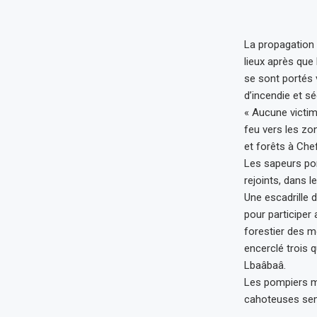
La propagation r
lieux après que
se sont portés 
d’incendie et s
« Aucune victime
feu vers les zo
et forêts à Ch
Les sapeurs pom
rejoints, dans l
Une escadrille 
pour participer 
forestier des 
encerclé trois q
Lbaâbaâ.
Les pompiers mo
cahoteuses sem