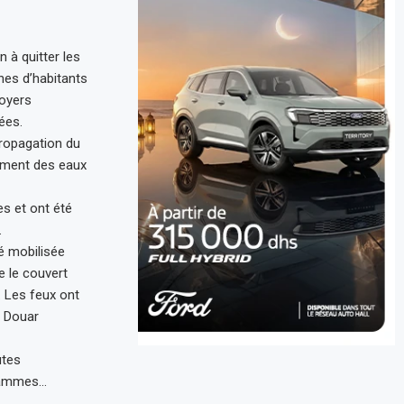
 à quitter les
nes d’habitants
foyers
ées.
propagation du
tement des eaux
s et ont été
.
é mobilisée
e le couvert
 Les feux ont
t Douar
utes
flammes…