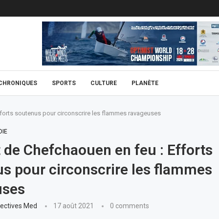
CHRONIQUES
SPORTS
CULTURE
PLANÈTE
fforts soutenus pour circonscrire les flammes ravageuses
DIE
t de Chefchaouen en feu : Efforts
s pour circonscrire les flammes
uses
ectives Med
17 août 2021
0 comments