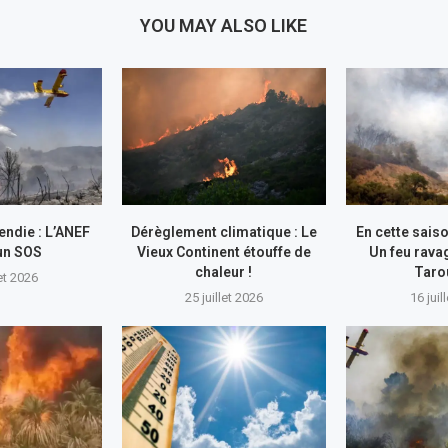
YOU MAY ALSO LIKE
endie : L’ANEF
Dérèglement climatique : Le
En cette saiso
un SOS
Vieux Continent étouffe de
Un feu rava
chaleur !
Taro
let 2026
25 juillet 2026
16 juil