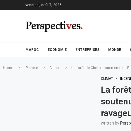
vendredi, août 7, 2026
MAROC
ECONOMIE
ENTREPRISES
MONDE
Home
Planète
Climat
La forêt de Chefchaouen en feu : E
CLIMAT
INCEN
La forê
soutenu
ravage
written by
Persp