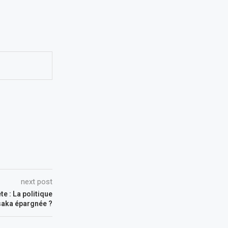
next post
e : La politique
saka épargnée ?