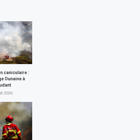
n caniculaire :
ge Ounaine à
udant
let 2026