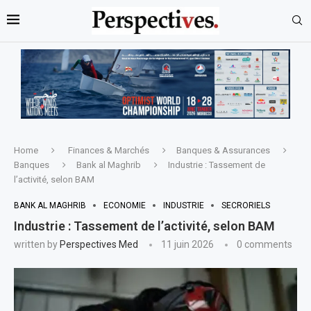
Home
Finances & Marchés
Banques & Assurances
Banques
Bank al Maghrib
Industrie : Tassement de
l’activité, selon BAM
BANK AL MAGHRIB
ECONOMIE
INDUSTRIE
SECRORIELS
Industrie : Tassement de l’activité, selon BAM
written by
Perspectives Med
11 juin 2026
0 comments