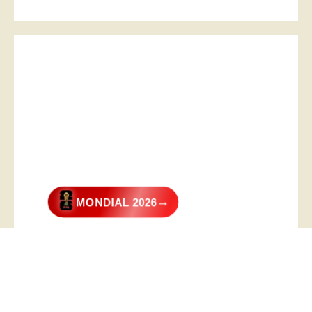
→
MONDIAL 2026
@2026 – All Right Reserved. Designed and Developed by
Digital
Transformer
.