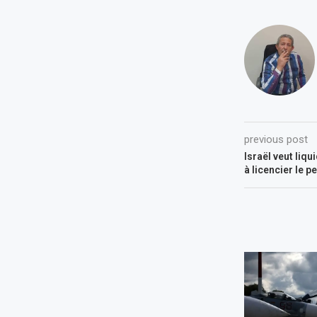
previous post
Israël veut liqu
à licencier le 