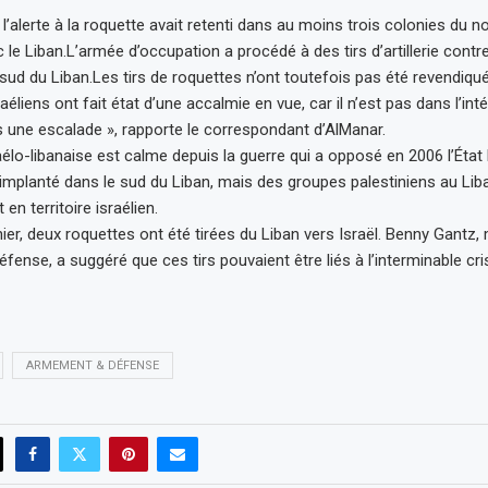
 l’alerte à la roquette avait retenti dans au moins trois colonies du 
c le Liban.L’armée d’occupation a procédé à des tirs d’artillerie contr
sud du Liban.Les tirs de roquettes n’ont toutefois pas été revendiqué
éliens ont fait état d’une accalmie en vue, car il n’est pas dans l’inté
s une escalade », rapporte le correspondant d’AlManar.
raélo-libanaise est calme depuis la guerre qui a opposé en 2006 l’État
 implanté dans le sud du Liban, mais des groupes palestiniens au Liba
n territoire israélien.
rnier, deux roquettes ont été tirées du Liban vers Israël. Benny Gantz, 
Défense, a suggéré que ces tirs pouvaient être liés à l’interminable cri
ARMEMENT & DÉFENSE