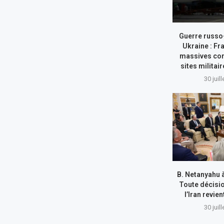
Guerre russo
Ukraine : Fr
massives con
sites militai
30 juil
B. Netanyahu 
Toute décisi
l’Iran revie
30 juil