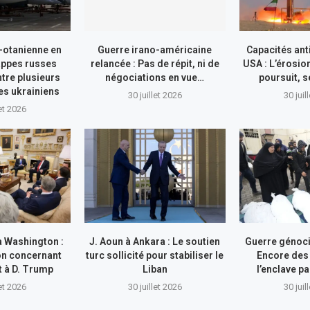
-otanienne en
Guerre irano-américaine
Capacités ant
appes russes
relancée : Pas de répit, ni de
USA : L’érosio
tre plusieurs
négociations en vue…
poursuit, s
res ukrainiens
30 juillet 2026
30 juil
let 2026
à Washington :
J. Aoun à Ankara : Le soutien
Guerre génocid
on concernant
turc sollicité pour stabiliser le
Encore des
nt à D. Trump
Liban
l’enclave pa
let 2026
30 juillet 2026
30 juil