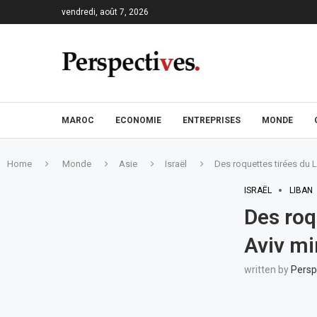
vendredi, août 7, 2026
MAROC
ECONOMIE
ENTREPRISES
MONDE
Home
Monde
Asie
Israël
Des roquettes tirées du Li
ISRAËL
LIBAN
Des roqu
Aviv mi
written by
Persp