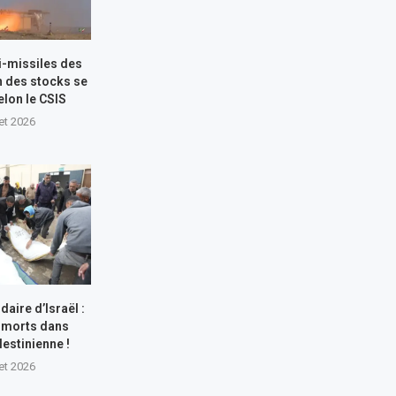
i-missiles des
n des stocks se
elon le CSIS
let 2026
aire d’Israël :
 morts dans
lestinienne !
let 2026