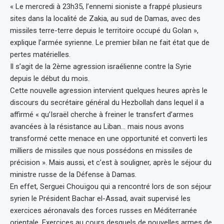
« Le mercredi à 23h35, l’ennemi sioniste a frappé plusieurs
sites dans la localité de Zakia, au sud de Damas, avec des
missiles terre-terre depuis le territoire occupé du Golan »,
explique l’armée syrienne. Le premier bilan ne fait état que de
pertes matérielles.
Il s’agit de la 2ème agression israélienne contre la Syrie
depuis le début du mois.
Cette nouvelle agression intervient quelques heures après le
discours du secrétaire général du Hezbollah dans lequel il a
affirmé « qu’Israël cherche à freiner le transfert d’armes
avancées à la résistance au Liban… mais nous avons
transformé cette menace en une opportunité et converti les
milliers de missiles que nous possédons en missiles de
précision ». Mais aussi, et c’est à souligner, après le séjour du
ministre russe de la Défense à Damas.
En effet, Serguei Chouïgou qui a rencontré lors de son séjour
syrien le Président Bachar el-Assad, avait supervisé les
exercices aéronavals des forces russes en Méditerranée
orientale. Exercices au cours desquels de nouvelles armes de